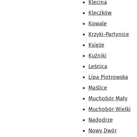
Klecina
Kleczków
Kowale
Krzyki-Partynice
Księże
Kuźniki
Leśnica
Lipa Piotrowska
Maślice
Muchobór Mały
Muchobór Wielki
Nadodrze
Nowy Dwór