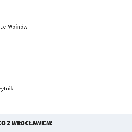
yce-Wojnów
zytniki
CO Z WROCŁAWIEM!