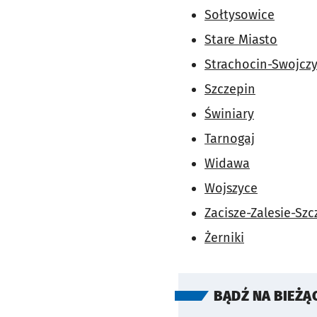
Sołtysowice
Stare Miasto
Strachocin-Swojcz
Szczepin
Świniary
Tarnogaj
Widawa
Wojszyce
Zacisze-Zalesie-Szc
Żerniki
BĄDŹ NA BIEŻĄ