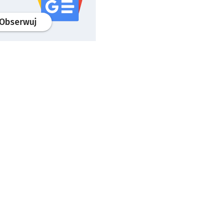
profil
google news
serwisu wroclaw.pl
Obserwuj