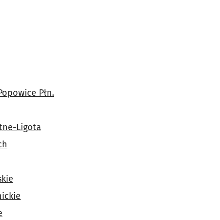
Popowice Płn.
tne-Ligota
ch
skie
ickie
e