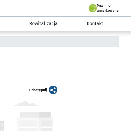
Powietrze
we Wrocławiu
awia
umiarkowane
Rewitalizacja
Kontakt
artykuł
Udostępnij