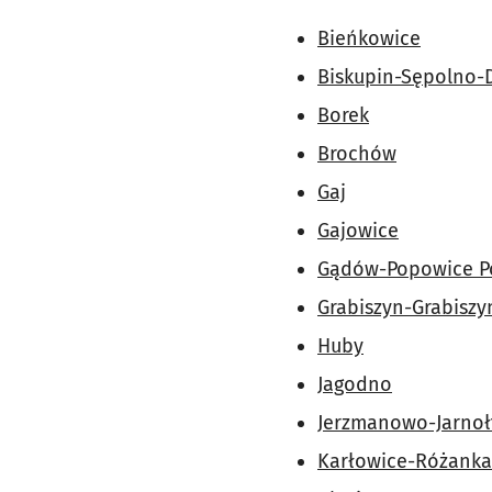
Bieńkowice
Biskupin-Sępolno-
Borek
Brochów
Gaj
Gajowice
Gądów-Popowice P
Grabiszyn-Grabiszy
Huby
Jagodno
Jerzmanowo-Jarnoł
Karłowice-Różanka