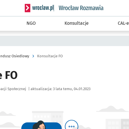
Serwis informacyjny wroclaw.pl podserwis: Rozm
NGO
Konsultacje
CAL-e
undusz Osiedlowy
Konsultacje FO
e FO
pacji Społecznej
|
aktualizacja:
3 lata temu, 04.01.2023