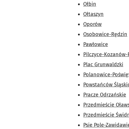
Ołbin
Ołtaszyn
Oporów
Osobowice-Rędzin
Pawłowice
Pilczyce-Kozanów-
Plac Grunwaldzki
Polanowice-Poświę
Powstańców Śląski
Pracze Odrzańskie
Przedmieście Oław
Przedmieście Świdn
Psie Pole-Zawidawi