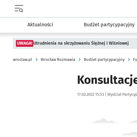
Menu główne portalu wroclaw.pl
Aktualności
Budżet partycypacyjny
UWAGA!
Utrudnienia na skrzyżowaniu Ślężnej i Wiśniowej
wroclaw.pl
Wrocław Rozmawia
Budżet partycypacyjny
F
Konsultacj
Data publikacji:
Autor:
17.02.2022 15:53 |
Wydział Partycy
Kliknij, aby powiększyć