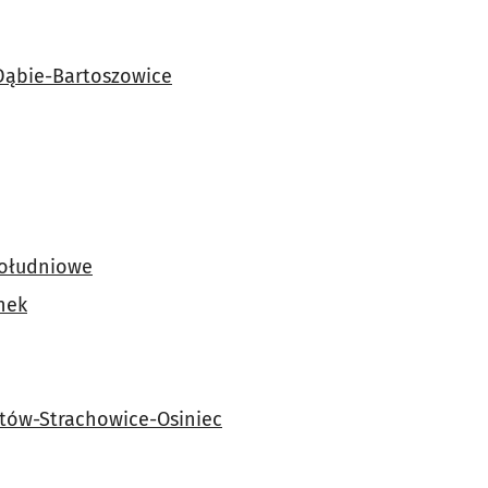
Dąbie-Bartoszowice
ołudniowe
nek
tów-Strachowice-Osiniec