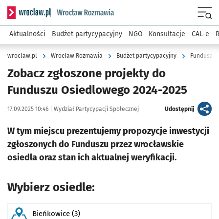
Serwis informacyjny wroclaw.pl podserwis: Rozmawia
Menu
Aktualności
Budżet partycypacyjny
NGO
Konsultacje
CAL-e
R
wroclaw.pl
Wrocław Rozmawia
Budżet partycypacyjny
Fundusz O
Zobacz zgłoszone projekty do
Funduszu Osiedlowego 2024-2025
Data publikacji:
Autor:
artykuł
17.09.2025 10:46 |
Wydział Partycypacji Społecznej
Udostępnij
W tym miejscu prezentujemy propozycje inwestycji
zgłoszonych do Funduszu przez wrocławskie
osiedla oraz stan ich aktualnej weryfikacji.
Wybierz osiedle:
Bieńkowice (3)