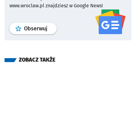
www.wroclaw.pl znajdziesz w Google News!
profil
google news
serwisu wroclaw
Obserwuj
ZOBACZ TAKŻE