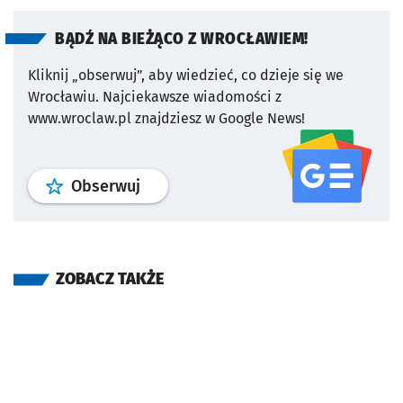
BĄDŹ NA BIEŻĄCO Z WROCŁAWIEM!
Kliknij „obserwuj”, aby wiedzieć, co dzieje się we
Wrocławiu.
Najciekawsze wiadomości z
www.wroclaw.pl znajdziesz w Google News!
profil
google news
serwisu wroclaw
Obserwuj
ZOBACZ TAKŻE