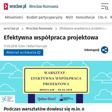
Serwis informacyjny wroclaw.pl podserwis: Rozmawia
Menu
Aktualności
Budżet partycypacyjny
NGO
Konsultacje
CAL-e
R
wroclaw.pl
Wrocław Rozmawia
Efektywna współpraca projektowa
Efektywna współpraca projektowa
Data publikacji:
Autor:
17.05.2018 12:04 |
Rafał Florczak
artykuł
Udostępnij
Materiał archiwalny
Kliknij, aby powiększyć
Podczas warsztatów dowiesz się m.in. o