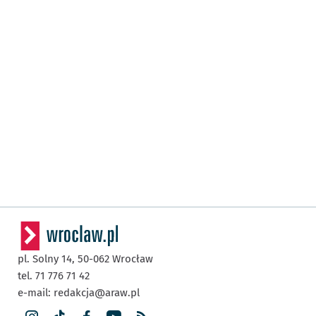
pl. Solny 14,
50-062
Wrocław
tel. 71 776 71 42
e-mail:
redakcja@araw.pl