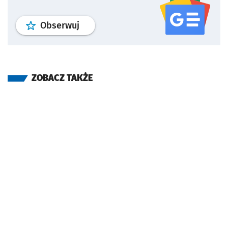
profil
google news
serwisu wroclaw
Obserwuj
ZOBACZ TAKŻE