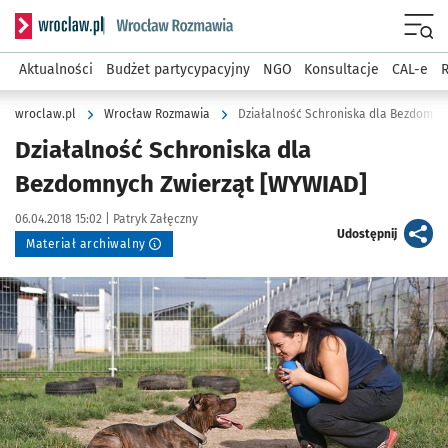
Serwis informacyjny wroclaw.pl podserwis: Rozmawia
Menu
Aktualności
Budżet partycypacyjny
NGO
Konsultacje
CAL-e
R
wroclaw.pl
Wrocław Rozmawia
Działalność Schroniska dla Bezdomny
Działalność Schroniska dla
Bezdomnych Zwierząt [WYWIAD]
Data publikacji:
Autor:
06.04.2018 15:02 |
Patryk Załęczny
artykuł
Udostępnij
Materiał archiwalny
Kliknij, aby powiększyć