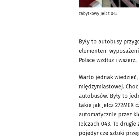
zabytkowy Jelcz 043
Były to autobusy przyg
elementem wyposażenia
Polsce wzdłuż i wszerz.
Warto jednak wiedzieć,
międzymiastowej. Choci
autobusów. Były to je
takie jak Jelcz 272MEX 
automatycznie przez ki
Jelczach 043. Te drugie
pojedyncze sztuki prz