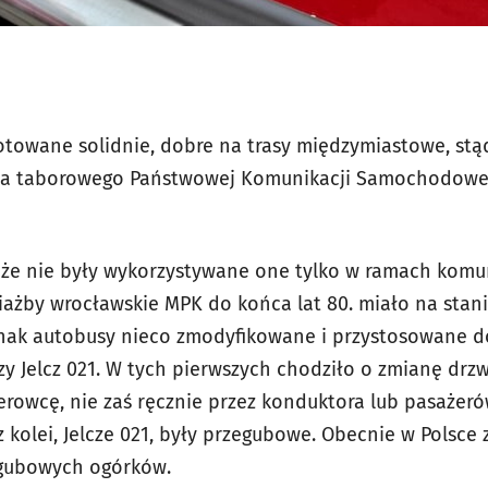
otowane solidnie, dobre na trasy międzymiastowe, stąd
 taborowego Państwowej Komunikacji Samochodowej. 
 że nie były wykorzystywane one tylko w ramach komun
ażby wrocławskie MPK do końca lat 80. miało na stanie
dnak autobusy nieco zmodyfikowane i przystosowane d
czy Jelcz 021. W tych pierwszych chodziło o zmianę drz
erowcę, nie zaś ręcznie przez konduktora lub pasażeró
 z kolei, Jelcze 021, były przegubowe. Obecnie w Polsce
egubowych ogórków.