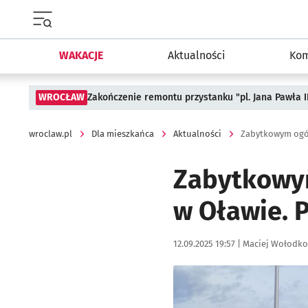
Menu główne portalu wroclaw.pl
WAKACJE
Aktualności
Kom
WROCŁAW
Zakończenie remontu przystanku "pl. Jana Pawła 
wroclaw.pl
Dla mieszkańca
Aktualności
Zabytkowy
w Oławie. 
Data publikacji:
Autor:
12.09.2025 19:57 |
Maciej Wołodko
Kliknij, aby powiększyć