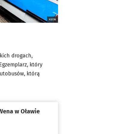
KSTM
skich drogach,
Egzemplarz, który
autobusów, którą
Wena w Oławie