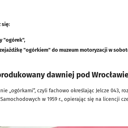
 się:
y "ogórek",
przejażdżkę "ogórkiem" do muzeum motoryzacji w sobotę
i produkowany dawniej pod Wrocławie
ie „ogórkami”, czyli fachowo określając Jelcze 043, 
 Samochodowych w 1959 r., opierając się na licencji c