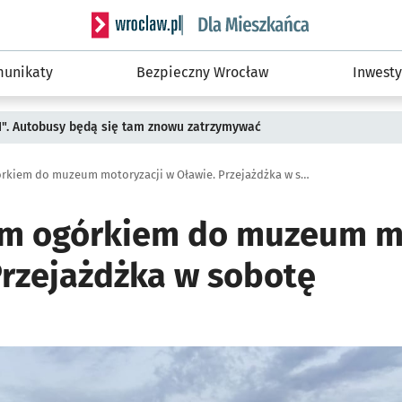
Serwis informacyjny wroclaw.pl podserwis: Dla
unikaty
Bezpieczny Wrocław
Inwesty
II". Autobusy będą się tam znowu zatrzymywać
Zabytkowym ogórkiem do muzeum motoryzacji w Oławie. Przejażdżka w sobotę
m ogórkiem do muzeum mo
Przejażdżka w sobotę