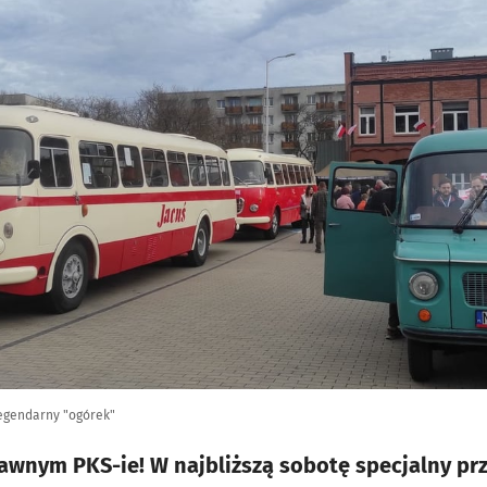
 legendarny "ogórek"
dawnym PKS-ie! W najbliższą sobotę specjalny prz