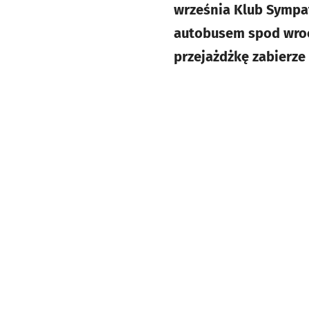
września Klub Sympat
autobusem spod wroc
przejażdżkę zabierze