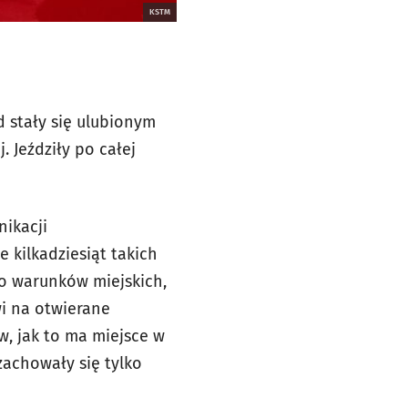
KSTM
 stały się ulubionym
Jeździły po całej
ikacji
 kilkadziesiąt takich
o warunków miejskich,
wi na otwierane
w, jak to ma miejsce w
 zachowały się tylko