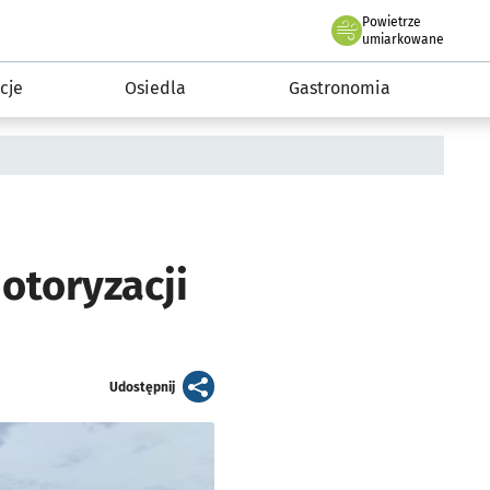
Powietrze
we Wrocławiu
 mieszkańca
umiarkowane
cje
Osiedla
Gastronomia
toryzacji
artykuł
Udostępnij