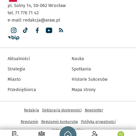
pl. Solny 14,
50-062
Wrocław
tel. 71 776 71 42
e-mail:
redakcja@araw.pl
Aktualności
Nauka
Strategia
Spotkania
Miasto
Historie Sukcesów
Przedsiębiorca
Mapa strony
Inne informacje
Redakcja
Deklaracja dostępności
Newsletter
Regulamin
Regulamin konkursów
Polityka prywatności
Strona główna - wroclaw.pl
Ustawienia cookies