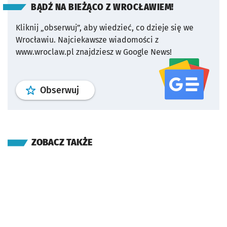
BĄDŹ NA BIEŻĄCO Z WROCŁAWIEM!
Kliknij „obserwuj”, aby wiedzieć, co dzieje się we
Wrocławiu.
Najciekawsze wiadomości z
www.wroclaw.pl znajdziesz w Google News!
profil
google news
serwisu wroclaw
Obserwuj
ZOBACZ TAKŻE