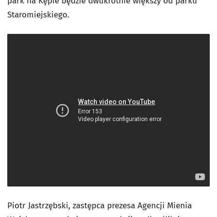
park na Kępie będzie dwukrotnie większy od parku
Staromiejskiego.
Piotr Jastrzębski, zastępca prezesa Agencji Mienia