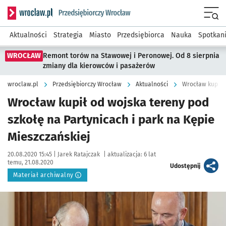
Serwis informacyjny wroclaw.pl podserwis: Strategia rozwo
Menu
Aktualności
Strategia
Miasto
Przedsiębiorca
Nauka
Spotkan
WROCŁAW
Remont torów na Stawowej i Peronowej. Od 8 sierpnia
zmiany dla kierowców i pasażerów
wroclaw.pl
Przedsiębiorczy Wrocław
Aktualności
Wrocław kupił od wojska tereny pod
szkołę na Partynicach i park na Kępie
Mieszczańskiej
Data publikacji:
Autor:
20.08.2020 15:45 |
Jarek Ratajczak
|
aktualizacja:
6 lat
temu, 21.08.2020
artykuł
Udostępnij
Materiał archiwalny
Kliknij, aby powiększyć