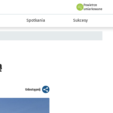
Powietrze
we Wrocławiu
a rozwoju przedsiębiorczości miasta Wrocławia
umiarkowane
Spotkania
Sukcesy
ą
artykuł
Udostępnij