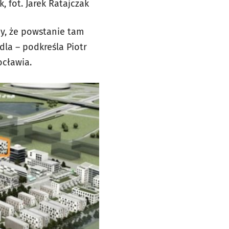
 fot. Jarek Ratajczak
my, że powstanie tam
dla – podkreśla Piotr
ocławia.