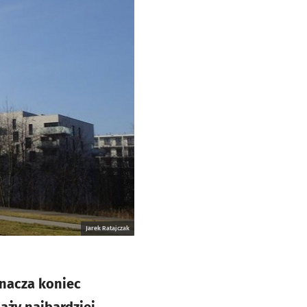
Jarek Ratajczak
znacza koniec
aży najbardziej