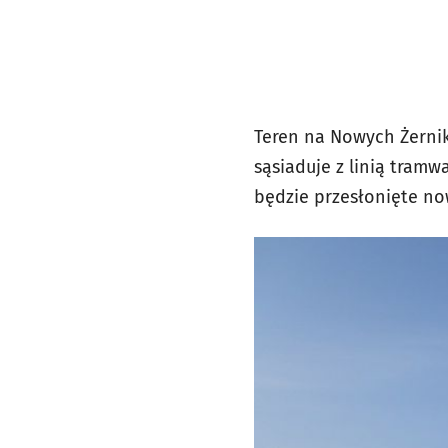
Teren na Nowych Żernik
sąsiaduje z linią tramw
będzie przesłonięte n