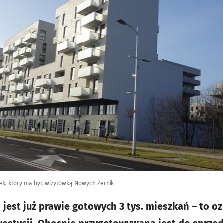
ek, który ma być wizytówką Nowych Żernik
jest już prawie gotowych 3 tys. mieszkań – to o
estycji. Obecnie przygotowywana jest do sprzed