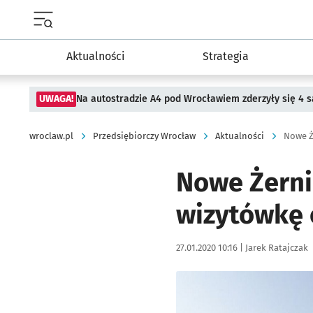
Menu główne portalu wroclaw.pl
Aktualności
Strategia
UWAGA!
Na autostradzie A4 pod Wrocławiem zderzyły się 4
wroclaw.pl
Przedsiębiorczy Wrocław
Aktualności
Nowe Ż
Nowe Żerni
wizytówkę 
Data publikacji:
Autor:
27.01.2020 10:16 |
Jarek Ratajczak
Kliknij, aby powiększyć