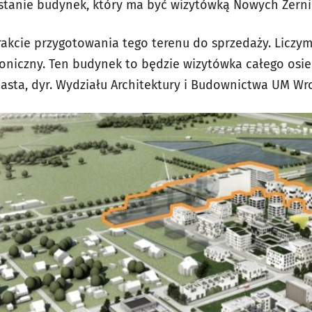
stanie budynek, który ma być wizytówką Nowych Żernik,
rakcie przygotowania tego terenu do sprzedaży. Liczy
toniczny. Ten budynek to będzie wizytówka całego osie
iasta, dyr. Wydziału Architektury i Budownictwa UM Wr