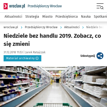
Serwis informacyjny wroclaw.pl podserwis: Strategia rozwo
Menu
Aktualności
Strategia
Miasto
Przedsiębiorca
Nauka
Spotkan
wroclaw.pl
Przedsiębiorczy Wrocław
Aktualności
Niedziele bez h
Niedziele bez handlu 2019. Zobacz, co
się zmieni
Data publikacji:
Autor:
31.12.2018 11:53 |
Jarek Ratajczak
artykuł
Udostępnij
Materiał archiwalny
Kliknij, aby powiększyć