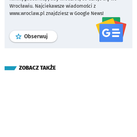
Wrocławiu.
Najciekawsze wiadomości z
www.wroclaw.pl znajdziesz w Google News!
profil
google news
serwisu wroclaw
Obserwuj
ZOBACZ TAKŻE