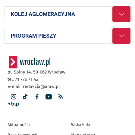
KOLEJ AGLOMERACYJNA
Zobac
PROGRAM PIESZY
Zobac
pl. Solny 14,
50-062
Wrocław
tel. 71 776 71 42
e-mail:
redakcja@araw.pl
Aktualności
Wskaźniki