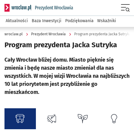
Serwis informacyjny wroclaw.pl podserwis: Prezydent Wroc
Menu
Aktualności
Baza Inwestycji
Podziękowania
Wskaźniki
wroclaw.pl
Prezydent Wrocławia
Program prezydenta Jacka Sutryka
Program prezydenta Jacka Sutryka
Cały Wrocław bliżej domu. Miasto pięknie się
zmienia i będę nasze miasto zmieniał dla nas
wszystkich. W mojej wizji Wrocławia na najbliższych
10 lat priorytetem jest przybliżenie go
mieszkańcom.
kategorie programu
kategoria Transport i infrastruktura
zobacz szczegóły
kategoria Przestrzeń
zobacz szczegóły
kategoria Środowisko
zobacz szczegóły
kategoria
zobacz s