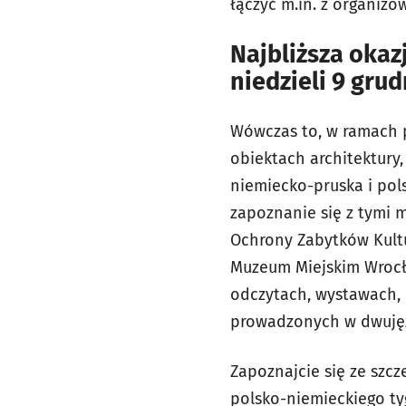
łączyć m.in. z organiz
Najbliższa okazj
niedzieli 9 grud
Wówczas to, w ramach 
obiektach architektury,
niemiecko-pruska i pol
zapoznanie się z tymi 
Ochrony Zabytków Kultu
Muzeum Miejskim Wrocła
odczytach, wystawach, 
prowadzonych w dwujęzy
Zapoznajcie się ze szc
polsko-niemieckiego t