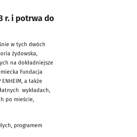
8 r. i potrwa do
śnie w tych dwóch
toria żydowska,
cych na dokładniejsze
iemiecka Fundacja
 ENHEIM, a także
płatnych wykładach,
h po mieście,
osłych, programem