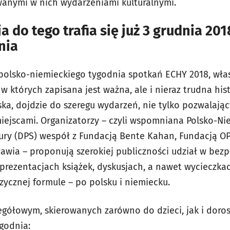
owanymi w nich wydarzeniami kulturalnymi.
a do tego trafia się już 3 grudnia 201
nia
polsko-niemieckiego tygodnia spotkań ECHY 2018, wła
 w których zapisana jest ważna, ale i nieraz trudna his
ska, dojdzie do szeregu wydarzeń, nie tylko pozwalają
miejscami. Organizatorzy – czyli wspomniana Polsko-N
ry (DPS) wespół z Fundacją Bente Kahan, Fundacją OP
wia – proponują szerokiej publiczności udział w bez
prezentacjach książek, dyskusjach, a nawet wycieczkac
cznej formule – po polsku i niemiecku.
zegółowym, skierowanych zarówno do dzieci, jak i dor
ygodnia: