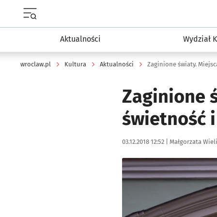
Menu główne portalu wroclaw.pl
Aktualności
Wydział K
wroclaw.pl
Kultura
Aktualności
Zaginione światy. Miejs
Zaginione ś
świetność 
Data publikacji:
Autor:
03.12.2018 12:52 |
Małgorzata Wiel
Kliknij, aby powiększyć