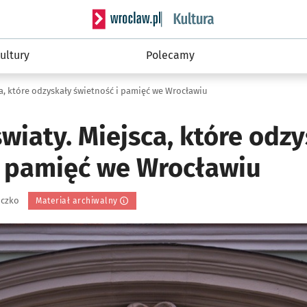
Serwis informacyjny wroclaw.pl podserwis: 
ultury
Polecamy
ca, które odzyskały świetność i pamięć we Wrocławiu
wiaty. Miejsca, które odz
i pamięć we Wrocławiu
iczko
Materiał archiwalny