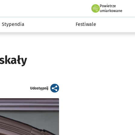
Powietrze
we Wrocławiu
Kultura
umiarkowane
Stypendia
Festiwale
yskały
artykuł
Udostępnij