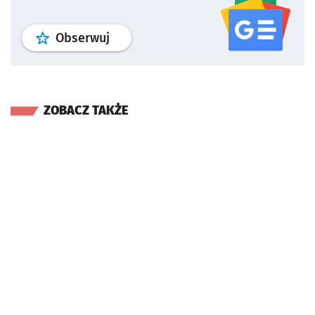
profil
google news
serwisu wroclaw
Obserwuj
ZOBACZ TAKŻE