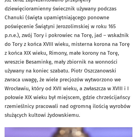
dziewięcioramienny świecznik używany podczas
Chanuki (święta upamiętniającego ponowne
poświęcenie Świątyni Jerozolimskiej w roku 165
p.n.e.), zwój Tory i pokrowiec na Torę, jad – wskaźnik
do Tory z końca XVIII wieku, misterna korona na Torę
z końca XIX wieku, Rimony, małe korony na Torę,
wreszcie Besaminkę, mały zbiornik na wonności
używany na koniec szabatu. Piotr Oszczanowski
zwraca uwagę, że wiele precjozów wytworzono we
Wrocławiu, który od XVII wieku, a zwłaszcza w XVIII i I
połowie XIX wieku był miejscem, gdzie chrześcijańscy
rzemieślnicy pracowali nad ogromną ilością wyrobów
służących kultowi żydowskiemu.