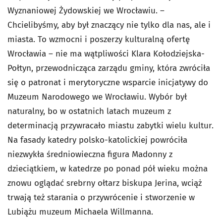
Wyznaniowej Żydowskiej we Wrocławiu. –
Chcielibyśmy, aby był znaczący nie tylko dla nas, ale i
miasta. To wzmocni i poszerzy kulturalną ofertę
Wrocławia – nie ma wątpliwości Klara Kołodziejska-
Połtyn, przewodnicząca zarządu gminy, która zwróciła
się o patronat i merytoryczne wsparcie inicjatywy do
Muzeum Narodowego we Wrocławiu. Wybór był
naturalny, bo w ostatnich latach muzeum z
determinacją przywracało miastu zabytki wielu kultur.
Na fasady katedry polsko-katolickiej powróciła
niezwykła średniowieczna figura Madonny z
dzieciątkiem, w katedrze po ponad pół wieku można
znowu oglądać srebrny ołtarz biskupa Jerina, wciąż
trwają też starania o przywrócenie i stworzenie w
Lubiążu muzeum Michaela Willmanna.