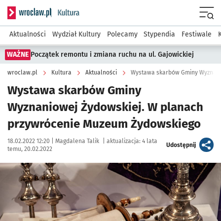
Serwis informacyjny wroclaw.pl podserwis: Kultura
Menu
Aktualności
Wydział Kultury
Polecamy
Stypendia
Festiwale
WAŻNE
Początek remontu i zmiana ruchu na ul. Gajowickiej
wroclaw.pl
Kultura
Aktualności
Wystawa skarbów Gminy
Wyznaniowej Żydowskiej. W planach
przywrócenie Muzeum Żydowskiego
Data publikacji:
Autor:
18.02.2022 12:20 |
Magdalena Talik
|
aktualizacja:
4 lata
artykuł
Udostępnij
temu, 20.02.2022
Kliknij, aby powiększyć