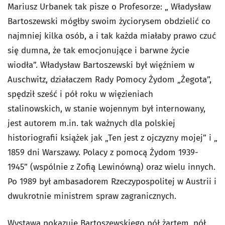
Mariusz Urbanek tak pisze o Profesorze: „ Władysław
Bartoszewski mógłby swoim życiorysem obdzielić co
najmniej kilka osób, a i tak każda miałaby prawo czuć
się dumna, że tak emocjonujące i barwne życie
wiodła”. Władysław Bartoszewski był więźniem w
Auschwitz, działaczem Rady Pomocy Żydom „Żegota”,
spędził sześć i pół roku w więzieniach
stalinowskich, w stanie wojennym był internowany,
jest autorem m.in. tak ważnych dla polskiej
historiografii książek jak „Ten jest z ojczyzny mojej” i „
1859 dni Warszawy. Polacy z pomocą Żydom 1939-
1945” (wspólnie z Zofią Lewinówną) oraz wielu innych.
Po 1989 był ambasadorem Rzeczypospolitej w Austrii i
dwukrotnie ministrem spraw zagranicznych.
Wystawa pokazuje Bartoszewskiego pół żartem, pół