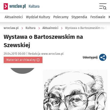
Serwis informacyjny wroclaw.pl podserwis: Kultura
Menu
Aktualności
Wydział Kultury
Polecamy
Stypendia
Festiwale
wroclaw.pl
Kultura
Aktualności
Wystawa o Bartoszewskim na Sze
Wystawa o Bartoszewskim na
Szewskiej
Data publikacji:
Autor:
29.04.2015 00:00 |
Redakcja www.wroclaw.pl
artykuł
Udostępnij
Materiał archiwalny
Kliknij, aby powiększyć