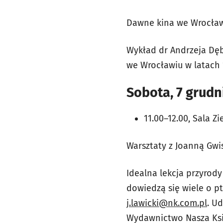
Dawne kina we Wrocła
Wykład dr Andrzeja Dęb
we Wrocławiu w latach 
Sobota, 7 grudn
11.00–12.00, Sala Z
Warsztaty z Joanną Gwis
Idealna lekcja przyrody
dowiedzą się wiele o pt
j.lawicki@nk.com.pl
. U
Wydawnictwo Nasza Ksi