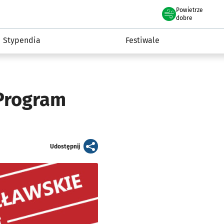
Powietrze
we Wrocławiu
Kultura
dobre
Stypendia
Festiwale
 Program
artykuł
Udostępnij