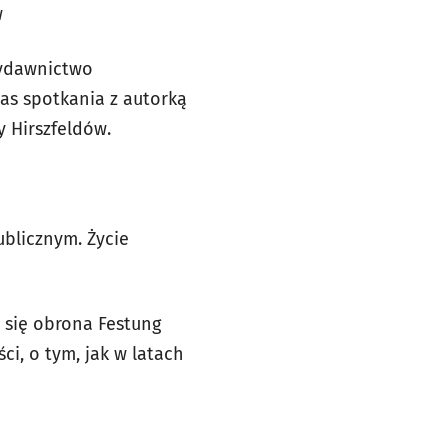
w
Wydawnictwo
zas spotkania z autorką
 Hirszfeldów.
ublicznym. Życie
 się obrona Festung
ci, o tym, jak w latach