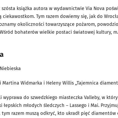
szósta książka autora w wydawnictwie Via Nova pośw
ą ciekawostkom. Tym razem dowiemy się, jak do Wrocławi
 poznamy okoliczności towarzyszące
pożarom, powodzio
śród bohaterów wielkie postaci światowej kultury, m.
ia
 Niebieska
i Martina Widmarka i Heleny Willis „Tajemnica diamen
li wyprawa do szwedzkiego miasteczka Valleby, w który
i łepskich młodych śledczych – Lassego i Mai. Przyjmu
a tym razem muszą odkryć, kto ukradł pięć diamentów o