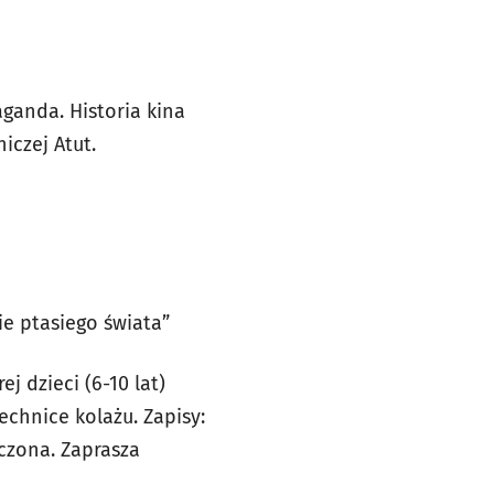
ganda. Historia kina
iczej Atut.
ie ptasiego świata”
 dzieci (6-10 lat)
echnice kolażu. Zapisy:
iczona. Zaprasza