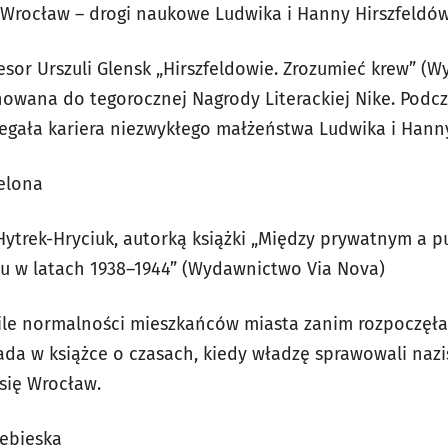
– Wrocław – drogi naukowe Ludwika i Hanny Hirszfeldó
esor Urszuli Glensk „Hirszfeldowie. Zrozumieć krew” (
inowana
do tegorocznej Nagrody Literackiej Nike. Podc
iegała kariera niezwykłego małżeństwa Ludwika i Hanny
ielona
Hytrek-Hryciuk, autorką książki „Między prywatnym a p
u w latach 1938–1944” (Wydawnictwo Via Nova)
wile normalności mieszkańców miasta zanim rozpoczęła
da w książce o czasach, kiedy władzę sprawowali naziś
 się Wrocław.
iebieska