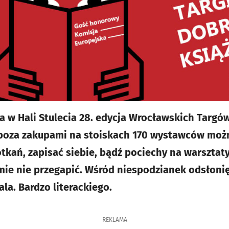
a w Hali Stulecia 28. edycja Wrocławskich Targó
oza zakupami na stoiskach 170 wystawców możn
tkań, zapisać siebie, bądź pociechy na warsztaty
mie nie przegapić. Wśród niespodzianek odsłon
la. Bardzo literackiego.
REKLAMA