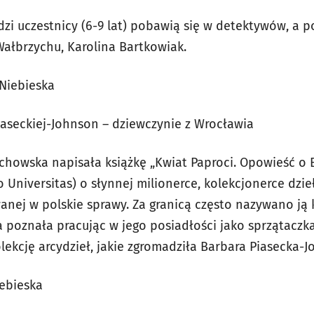
zi uczestnicy (6-9 lat) pobawią się w detektywów, a p
 Wałbrzychu, Karolina Bartkowiak.
 Niebieska
aseckiej-Johnson – dziewczynie z Wrocławia
howska napisała książkę „Kwiat Paproci. Opowieść o B
niversitas) o słynnej milionerce, kolekcjonerce dzieł s
anej w polskie sprawy. Za granicą często nazywano ją
 poznała pracując w jego posiadłości jako sprzątaczka
olekcję arcydzieł, jakie zgromadziła Barbara Piasecka
iebieska