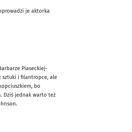
oprowadzi je aktorka
arbarze Piaseckiej-
ztuki i filantropce, ale
 kopciuszkiem, bo
. Dziś jednak warto też
-Johnson.