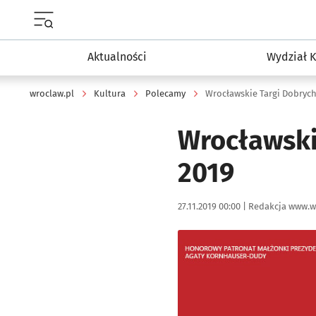
Menu główne portalu wroclaw.pl
Aktualności
Wydział K
wroclaw.pl
Kultura
Polecamy
Wrocławskie Targi Dobrych
Wrocławski
2019
Data publikacji:
Autor:
27.11.2019 00:00 |
Redakcja www.w
Kliknij, aby powiększyć