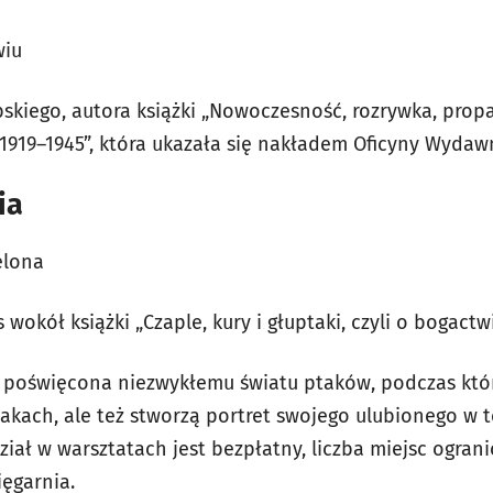
wiu
skiego, autora książki „Nowoczesność, rozrywka, propa
1919–1945”, która ukazała się nakładem Oficyny Wydawn
ia
ielona
 wokół książki „Czaple, kury i głuptaki, czyli o bogactw
 poświęcona niezwykłemu światu ptaków, podczas której
akach, ale też stworzą portret swojego ulubionego w t
dział w warsztatach jest bezpłatny, liczba miejsc ogran
ęgarnia.