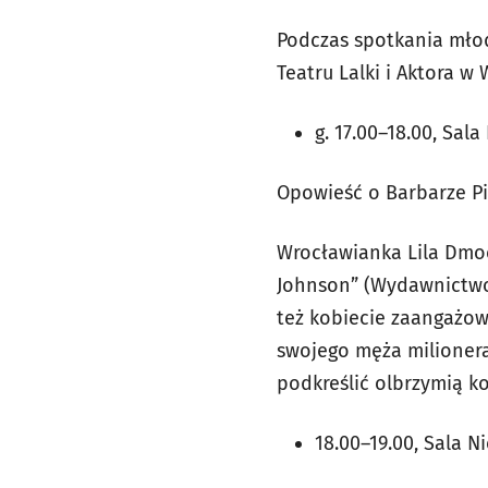
Podczas spotkania młod
Teatru Lalki i Aktora w
g. 17.00–18.00, Sala
Opowieść o Barbarze Pi
Wrocławianka Lila Dmoc
Johnson” (Wydawnictwo U
też kobiecie zaangażow
swojego męża milionera
podkreślić olbrzymią k
18.00–19.00, Sala N