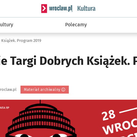
Serwis informacyjny wroclaw.pl podserwis: 
ultury
Polecamy
 Książek. Program 2019
e Targi Dobrych Książek.
roclaw.pl
Materiał archiwalny