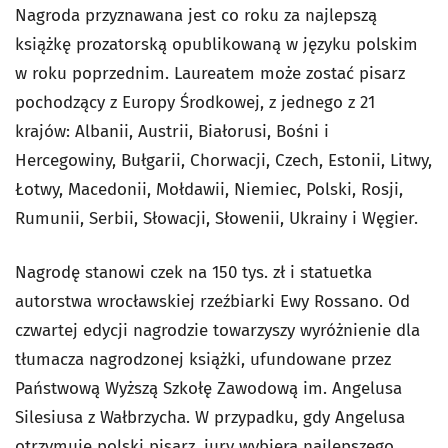
Nagroda przyznawana jest co roku za najlepszą
książkę prozatorską opublikowaną w języku polskim
w roku poprzednim. Laureatem może zostać pisarz
pochodzący z Europy Środkowej, z jednego z 21
krajów: Albanii, Austrii, Białorusi, Bośni i
Hercegowiny, Bułgarii, Chorwacji, Czech, Estonii, Litwy,
Łotwy, Macedonii, Mołdawii, Niemiec, Polski, Rosji,
Rumunii, Serbii, Słowacji, Słowenii, Ukrainy i Węgier.
Nagrodę stanowi czek na 150 tys. zł i statuetka
autorstwa wrocławskiej rzeźbiarki Ewy Rossano. Od
czwartej edycji nagrodzie towarzyszy wyróżnienie dla
tłumacza nagrodzonej książki, ufundowane przez
Państwową Wyższą Szkołę Zawodową im. Angelusa
Silesiusa z Wałbrzycha. W przypadku, gdy Angelusa
otrzymuje polski pisarz, jury wybiera najlepszego