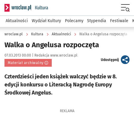
Serwis informacyjny wroclaw.pl podserwis: Kultura
Menu
Aktualności
Wydział Kultury
Polecamy
Stypendia
Festiwale
wroclaw.pl
Kultura
Aktualności
Walka o Angelusa rozpoczęta
Walka o Angelusa rozpoczęta
Data publikacji:
Autor:
07.03.2013 00:00 |
Redakcja www.wroclaw.pl
artykuł
Udostępnij
Materiał archiwalny
Czterdzieści jeden książek walczyć będzie w 8.
edycji konkursu o Literacką Nagrodę Europy
Środkowej Angelus.
REKLAMA