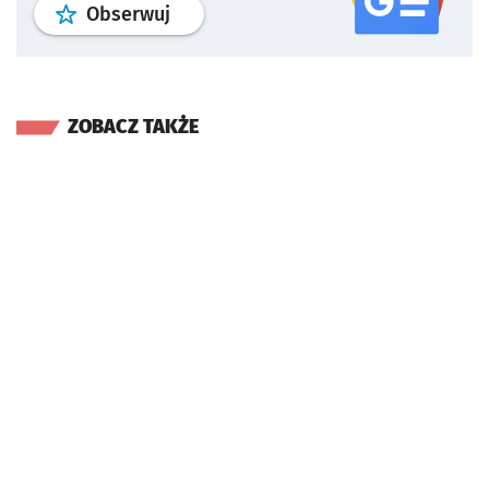
profil
google news
serwisu wroclaw
Obserwuj
ZOBACZ TAKŻE