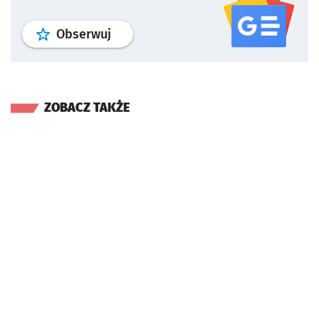
profil
google news
serwisu wroclaw
Obserwuj
ZOBACZ TAKŻE