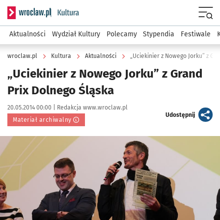
Serwis informacyjny wroclaw.pl podserwis: Kultura
Menu
Aktualności
Wydział Kultury
Polecamy
Stypendia
Festiwale
wroclaw.pl
Kultura
Aktualności
„Uciekinier z Nowego Jorku” z Gr
„Uciekinier z Nowego Jorku” z Grand
Prix Dolnego Śląska
Data publikacji:
Autor:
20.05.2014 00:00 |
Redakcja www.wroclaw.pl
artykuł
Udostępnij
Materiał archiwalny
Kliknij, aby powiększyć