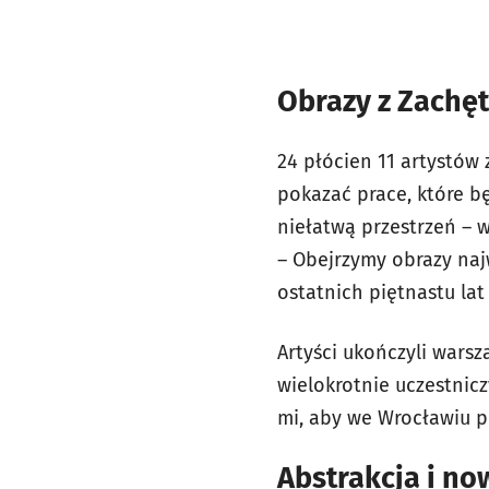
Obrazy z Zachę
24 płócien 11 artystów
pokazać prace, które b
niełatwą przestrzeń – w
– Obejrzymy obrazy naj
ostatnich piętnastu lat
Artyści ukończyli warsz
wielokrotnie uczestnic
mi, aby we Wrocławiu p
Abstrakcja i no