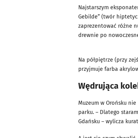
Najstarszym eksponatem
Gebilde” (twór hiptetyc
zaprezentować różne nu
drewnie po nowoczesne,
Na półpiętrze (przy zejś
przyjmuje farba akrylow
Wędrująca kole
Muzeum w Orońsku nie m
parku. – Dlatego staram
Gdańsku – wylicza kurat