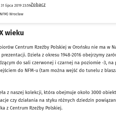
Zobacz
 31 lipca 2019 23:59
(NFM) Wrocław
XX wieku
 zbiorów Centrum Rzeźby Polskiej w Orońsku nie ma w
 prezentacji. Dzieła z okresu 1948-2016 obejrzymy zar
ącym do sali czerwonej i czarnej na poziomie -3, na p
ejściem do NFM-u (tam można wejść do tunelu z blasz
eła z naszej kolekcji, która obejmuje około 3000 obie
alacje czy działania na styku różnych dziedzin powiąza
ka z Centrum Rzeźby Polskiej.