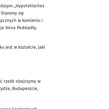
odszym „Hypotetisches
– Staramy się
sycznych w kamieniu i
je Anna Podsiadły.
u jest w kształcie, jaki
ść rzeźb obejrzymy w
Rydze, Budapeszcie,