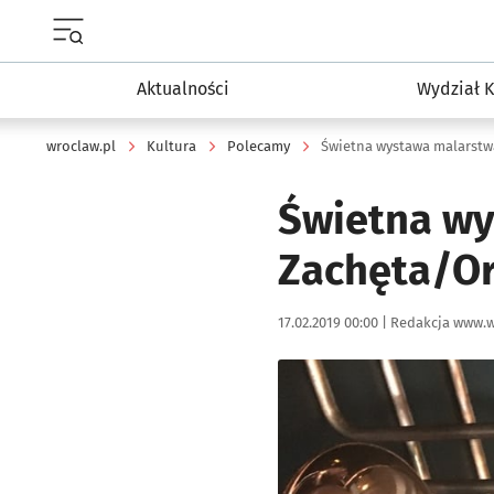
Menu główne portalu wroclaw.pl
Aktualności
Wydział K
wroclaw.pl
Kultura
Polecamy
Świetna wystawa malarstw
Świetna wy
Zachęta/O
Data publikacji:
Autor:
17.02.2019 00:00 |
Redakcja www.w
Kliknij, aby powiększyć