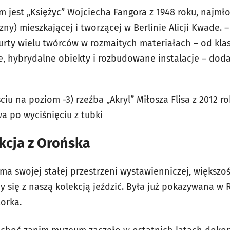
 jest „Księżyc” Wojciecha Fangora z 1948 roku, najmł
zny) mieszkającej i tworzącej w Berlinie Alicji Kwade. 
rty wielu twórców w rozmaitych materiałach – od kla
 hybrydalne obiekty i rozbudowane instalacje – doda
ciu na poziom -3) rzeźba „Akryl” Miłosza Flisa z 2012 rok
a po wyciśnięciu z tubki
kcja z Orońska
a swojej stałej przestrzeni wystawienniczej, większo
y się z naszą kolekcją jeździć. Była już pokazywana w 
orka.