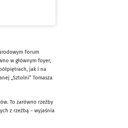
 Narodowym Forum
ówno w głównym foyer,
ółpiętrach, jak i na
anej „Sztolni” Tomasza
któw. To zarówno rzeźby
nych z rzeźbą – wyjaśnia