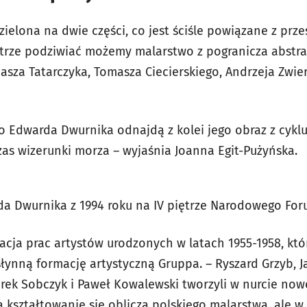
zielona na dwie części, co jest ściśle powiązane z pr
ętrze podziwiać możemy malarstwo z pogranicza abstrak
asza Tatarczyka, Tomasza Ciecierskiego, Andrzeja Zwie
 Edwarda Dwurnika odnajdą z kolei jego obraz z cykl
zas wizerunki morza – wyjaśnia Joanna Egit-Pużyńska.
da Dwurnika z 1994 roku na IV piętrze Narodowego Fo
ntacja prac artystów urodzonych w latach 1955-1958, któ
 słynną formację artystyczną Gruppa. – Ryszard Grzyb, 
ek Sobczyk i Paweł Kowalewski tworzyli w nurcie nowej 
a kształtowanie się oblicza polskiego malarstwa, ale