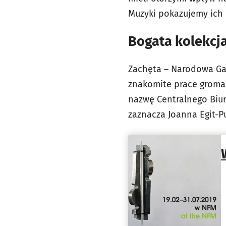
Muzyki pokazujemy ich 
Bogata kolekcj
Zachęta – Narodowa Gale
znakomite prace gromadz
nazwę Centralnego Biur
zaznacza Joanna Egit-P