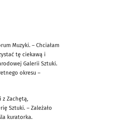
orum Muzyki. – Chciałam
ystać tę ciekawą i
rodowej Galerii Sztuki.
retnego okresu –
i z Zachętą,
ę Sztuki. – Zależało
la kuratorka.