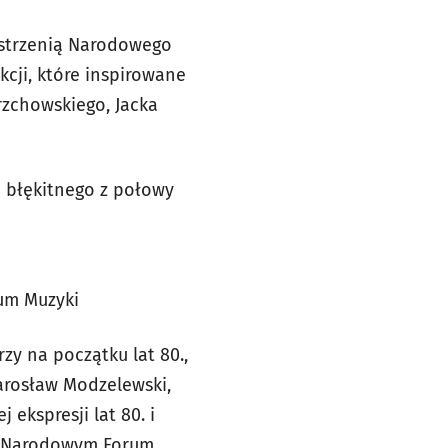
zestrzenią Narodowego
cji, które inspirowane
rzchowskiego, Jacka
u błękitnego z połowy
rum Muzyki
rzy na początku lat 80.,
Jarosław Modzelewski,
ekspresji lat 80. i
 w Narodowym Forum