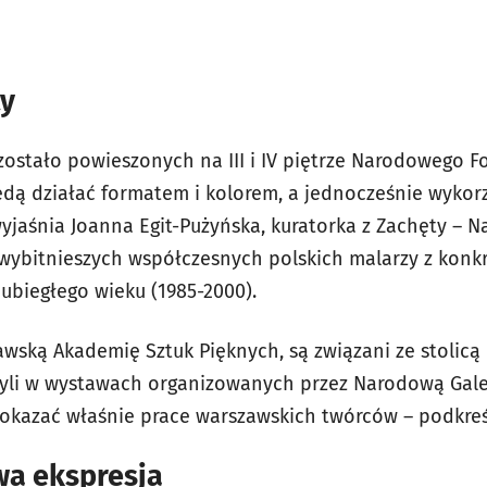
ty
 zostało powieszonych na III i IV piętrze Narodowego F
ędą działać formatem i kolorem, a jednocześnie wykorz
yjaśnia Joanna Egit-Pużyńska, kuratorka z Zachęty – Na
wybitnieszych współczesnych polskich malarzy z konk
 ubiegłego wieku (1985-2000).
awską Akademię Sztuk Pięknych, są związani ze stolicą 
zyli w wystawach organizowanych przez Narodową Galeri
okazać właśnie prace warszawskich twórców – podkreś
wa ekspresja