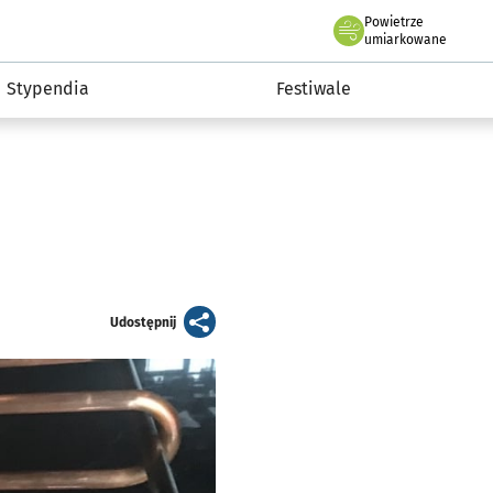
Powietrze
we Wrocławiu
Kultura
umiarkowane
Stypendia
Festiwale
artykuł
Udostępnij