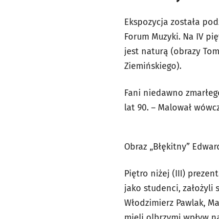
Ekspozycja została pod
Forum Muzyki. Na IV pi
jest naturą (obrazy Tom
Ziemińskiego).
Fani niedawno zmarłego
lat 90. – Malował wówc
Obraz „Błękitny” Edwar
Piętro niżej (III) preze
jako studenci, założyli
Włodzimierz Pawlak, Mar
mieli olbrzymi wpływ n