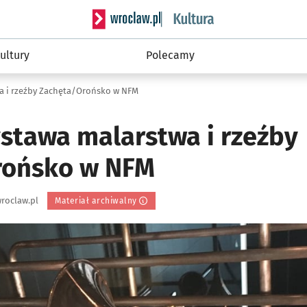
Serwis informacyjny wroclaw.pl podserwis: 
ultury
Polecamy
a i rzeźby Zachęta/Orońsko w NFM
stawa malarstwa i rzeźby
rońsko w NFM
roclaw.pl
Materiał archiwalny