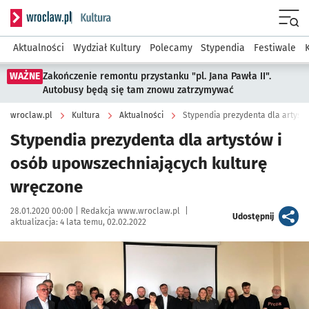
Serwis informacyjny wroclaw.pl podserwis: Kultura
Menu
Aktualności
Wydział Kultury
Polecamy
Stypendia
Festiwale
WAŻNE
Zakończenie remontu przystanku "pl. Jana Pawła II".
Autobusy będą się tam znowu zatrzymywać
wroclaw.pl
Kultura
Aktualności
Stypendia prezydenta dla artyst
Stypendia prezydenta dla artystów i
osób upowszechniających kulturę
wręczone
Data publikacji:
Autor:
28.01.2020 00:00 |
Redakcja www.wroclaw.pl
|
artykuł
Udostępnij
aktualizacja:
4 lata temu, 02.02.2022
Kliknij, aby powiększyć