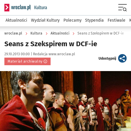
Serwis informacyjny wroclaw.pl podserwis: Kultura
Menu
Aktualności
Wydział Kultury
Polecamy
Stypendia
Festiwale
wroclaw.pl
Kultura
Aktualności
Seans z Szekspirem w DCF-ie
Seans z Szekspirem w DCF-ie
Data publikacji:
Autor:
29.10.2013 00:00 |
Redakcja www.wroclaw.pl
artykuł
Udostępnij
Materiał archiwalny
Kliknij, aby powiększyć