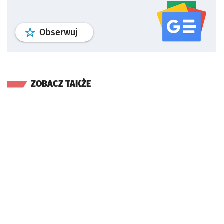
profil
google news
serwisu wroclaw
Obserwuj
ZOBACZ TAKŻE