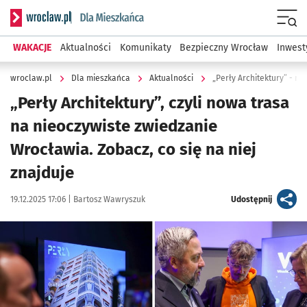
Serwis informacyjny wroclaw.pl podserwis: Dla mieszkańca
Menu
WAKACJE
Aktualności
Komunikaty
Bezpieczny Wrocław
Inwest
wroclaw.pl
Dla mieszkańca
Aktualności
„Perły Architektury” - n
„Perły Architektury”, czyli nowa trasa
na nieoczywiste zwiedzanie
Wrocławia. Zobacz, co się na niej
znajduje
Data publikacji:
Autor:
artykuł
19.12.2025 17:06 |
Bartosz Wawryszuk
Udostępnij
Kliknij, aby powiększyć