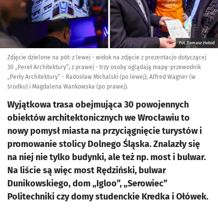
Fot. Tomasz Hołod
Zdjęcie dzielone na pół: z lewej - widok na zdjęcie z prezentacjo dotyczącej
30 „Pereł Architektury”; z prawej - trzy osoby oglądają mapę-przewodnik
„Perły Architektury” - Radosław Michalski (po lewej), Alfred Wagner (w
środku) i Magdalena Wankowska (po prawej).
Wyjątkowa trasa obejmująca 30 powojennych
obiektów architektonicznych we Wrocławiu to
nowy pomysł miasta na przyciągnięcie turystów i
promowanie stolicy Dolnego Śląska. Znalazły się
na niej nie tylko budynki, ale też np. most i bulwar.
Na liście są więc most Rędziński, bulwar
Dunikowskiego, dom „Igloo”, „Serowiec”
Politechniki czy domy studenckie Kredka i Ołówek.