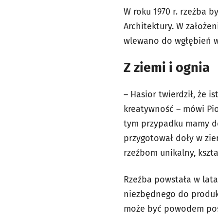
W roku 1970 r. rzeźba 
Architektury. W założe
wlewano do wgłębień w 
Z ziemi i ognia
– Hasior twierdził, że i
kreatywność – mówi Pio
tym przypadku mamy do
przygotował doły w zie
rzeźbom unikalny, kszta
Rzeźba powstała w lata
niezbędnego do produkc
może być powodem post