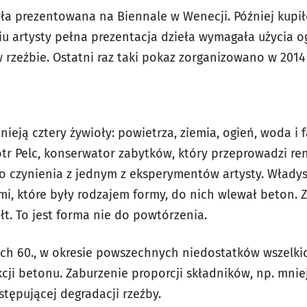
była prezentowana na Biennale w Wenecji. Później kupi
niu artysty pełna prezentacja dzieła wymagała użycia o
rzeźbie. Ostatni raz taki pokaz zorganizowano w 2014 
stnieją cztery żywioły: powietrza, ziemia, ogień, woda i f
tr Pelc, konserwator zabytków, który przeprowadzi re
 czynienia z jednym z eksperymentów artysty. Władys
mi, które były rodzajem formy, do nich wlewał beton.
łt. To jest forma nie do powtórzenia.
ch 60., w okresie powszechnych niedostatków wszelki
ji betonu. Zaburzenie proporcji składników, np. mniej
ępującej degradacji rzeźby.