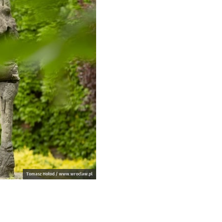
Tomasz Hołod / www.wroclaw.pl