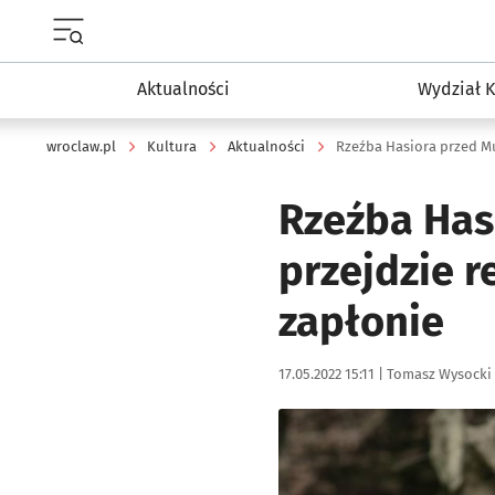
Menu główne portalu wroclaw.pl
Aktualności
Wydział K
wroclaw.pl
Kultura
Aktualności
Rzeźba Has
przejdzie r
zapłonie
Data publikacji:
Autor:
17.05.2022 15:11 |
Tomasz Wysocki
Kliknij, aby zobaczyć galer
Kliknij, aby powiększyć