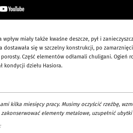
 wpływ miały także kwaśne deszcze, pył i zanieczyszc
dostawała się w szczelny konstrukcji, po zamarznięciu
 porosty. Część elementów odłamali chuligani. Ogień r
ł kondycji dziełu Hasiora.
ami kilka miesięcy pracy. Musimy oczyścić rzeźbę, wz
- zakonserwować elementy metalowe, uzupełnić ubytki
c