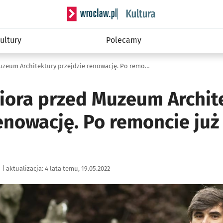
Serwis informacyjny wroclaw.pl podserwis: 
ultury
Polecamy
Rzeźba Hasiora przed Muzeum Architektury przejdzie renowację. Po remoncie już nie zapłonie
iora przed Muzeum Archit
enowację. Po remoncie już
|
aktualizacja:
4 lata temu, 19.05.2022
ię