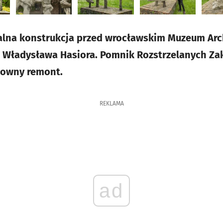
alna konstrukcja przed wrocławskim Muzeum Arch
a Władysława Hasiora. Pomnik Rozstrzelanych Z
towny remont.
REKLAMA
ad