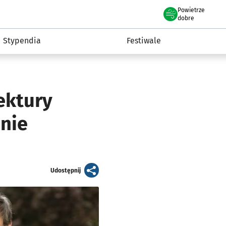
Powietrze
we Wrocławiu
Kultura
dobre
Stypendia
Festiwale
ektury
 nie
artykuł
Udostępnij