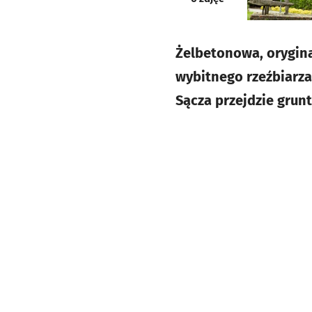
Żelbetonowa, orygin
wybitnego rzeźbiarz
Sącza przejdzie grun