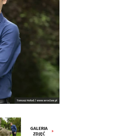
Tomasz Hołod / www.wroclaw.pl
GALERIA
ZDJĘĆ