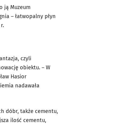
ło ją Muzeum
gnia – łatwopalny płyn
r.
antazja, czyli
nowację obiektu. – W
ław Hasior
 Ziemia nadawała
ch dóbr, także cementu,
sza ilość cementu,