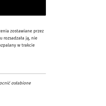
zenia zostawiane przez
 rozsadzała ją, nie
ozpalany w trakcie
mocnić osłabione