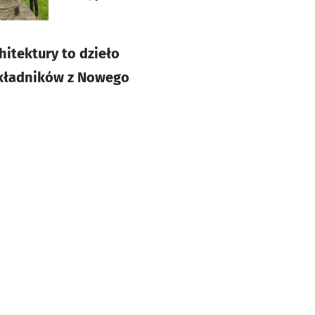
itektury to dzieło
akładników z Nowego