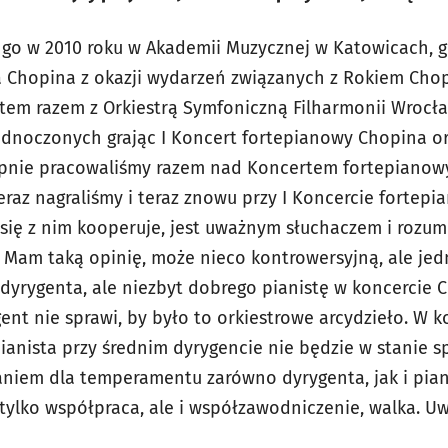
 go w 2010 roku w Akademii Muzycznej w Katowicach, g
a Chopina z okazji wydarzeń związanych z Rokiem Cho
tem razem z Orkiestrą Symfoniczną Filharmonii Wrocł
dnoczonych grając I Koncert fortepianowy Chopina or
pnie pracowaliśmy razem nad Koncertem fortepianow
teraz nagraliśmy i teraz znowu przy I Koncercie forte
się z nim kooperuje, jest uważnym słuchaczem i rozum
 Mam taką opinię, może nieco kontrowersyjną, ale jedn
dyrygenta, ale niezbyt dobrego pianistę w koncercie C
ent nie sprawi, by było to orkiestrowe arcydzieło. W 
ianista przy średnim dyrygencie nie będzie w stanie s
aniem dla temperamentu zarówno dyrygenta, jak i piani
 tylko współpraca, ale i współzawodniczenie, walka. U