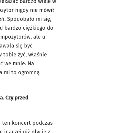
rzekazać bardzo wiele w
ozytor nigdy nie mówił
eń. Spodobało mi się,
od bardzo ciężkiego do
ompozytorów, ale u
awała się być
w tobie żyć, właśnie
yć we mnie. Na
ia mi to ogromną
a. Czy przed
ł ten koncert podczas
 inaczej niż płycie z