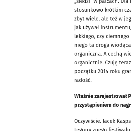
„siedzi” w palcach. Dla
stosunkowo krótkim cza
zbyt wiele, ale też w 
jak używał instrumentu
lekkiego, czy ciemnego
niego ta droga wiodąc
organiczna. A cechą wiel
organicznie. Czuję tera
początku 2014 roku gra
radość.
Właśnie zarejestrował P
przystąpieniem do nagr
Oczywiście. Jacek Kasp
tegorocznego festiwalu 