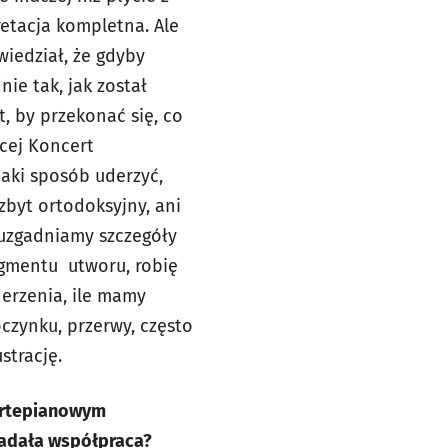
retacja kompletna. Ale
iedział, że gdyby
nie tak, jak został
, by przekonać się, co
ącej Koncert
jaki sposób uderzyć,
zbyt ortodoksyjny, ani
, uzgadniamy szczegóły
agmentu utworu, robię
derzenia, ile mamy
czynku, przerwy, często
ustrację.
fortepianowym
ładała współpraca?