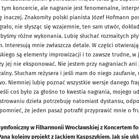
 tym koncercie, ale nagranie jest fenomenalne, interp
 inaczej. Znakomity polski pianista Józef Hofmann pow
grało, nie słysząc się wzajemnie, ten sam utwór, dokład
ibyśmy różne wykonania. Lubię słuchać rozmaitych płyt
em. Interesują mnie zwłaszcza detale. W części otwieraj
kiego są elementy improwizacji i to zawsze trudne, w 
zy jej nie eksponować. Nie jestem przy nagraniach ani 
zalny. Słucham reżysera i jeśli mam do niego zaufanie
wo. Niemniej lubię poznać wszystkie wersje danego fr
jeśli coś było za głośno to kwestia nagrania, mojego u
estrowaniu dzieła potrzebuję natomiast dystansu, odpo
pomnieć, że jeden pasaż potrafił przyprawić mnie o fr
t symfoniczny w Filharmonii Wrocławskiej z Koncertem 
ana kolejny projekt z Jackiem Kaspszykiem. Jak się uk