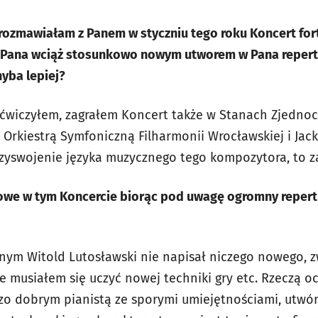
 rozmawiałam z Panem w styczniu tego roku Koncert fo
 Pana wciąż stosunkowo nowym utworem w Pana repertu
hyba lepiej?
 ćwiczyłem, zagrałem Koncert także w Stanach Zjedno
 Orkiestrą Symfoniczną Filharmonii Wrocławskiej i Jac
zyswojenie języka muzycznego tego kompozytora, to z
kowe w tym Koncercie biorąc pod uwagę ogromny repert
ym Witold Lutosławski nie napisał niczego nowego, zw
e musiałem się uczyć nowej techniki gry etc. Rzeczą oc
zo dobrym pianistą ze sporymi umiejętnościami, utwór