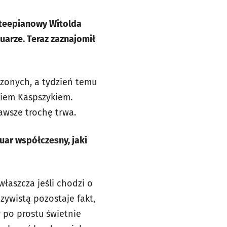
rteepianowy Witolda
arze. Teraz zaznajomił
czonych, a tydzień temu
kiem Kaspszykiem.
awsze trochę trwa.
uar współczesny, jaki
łaszcza jeśli chodzi o
zywistą pozostaje fakt,
 po prostu świetnie