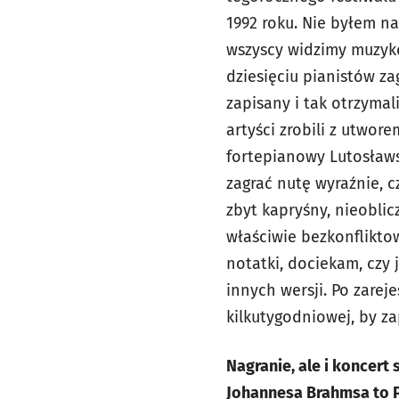
1992 roku. Nie byłem na
wszyscy widzimy muzykę
dziesięciu pianistów za
zapisany i tak otrzymal
artyści zrobili z utwor
fortepianowy Lutosławs
zagrać nutę wyraźnie, c
zbyt kapryśny, nieoblic
właściwie bezkonflikto
notatki, dociekam, czy 
innych wersji. Po zarej
kilkutygodniowej, by za
Nagranie, ale i koncer
Johannesa Brahmsa to P