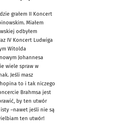
dzie grałem II Koncert
pinowskim. Miałem
awskiej odbyłem
az IV Koncert Ludwiga
ym Witolda
pianowym Johannesa
ie wiele spraw w
ak. Jeśli masz
hopina to i tak niczego
koncercie Brahmsa jest
prawić, by ten utwór
sty –nawet jeśli nie są
wielbiam ten utwór!