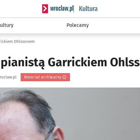
Serwis informacyjny wroclaw.pl podserwis: 
ultury
Polecamy
rickiem Ohlssonem
pianistą Garrickiem Ohl
roclaw.pl
Materiał archiwalny