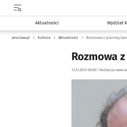
Menu główne portalu wroclaw.pl
Aktualności
Wydział K
wroclaw.pl
Kultura
Aktualności
Rozmowa z pianistą Gar
Rozmowa z 
Data publikacji:
Autor:
13.12.2013 00:00 |
Redakcja www.w
Kliknij, aby powiększyć