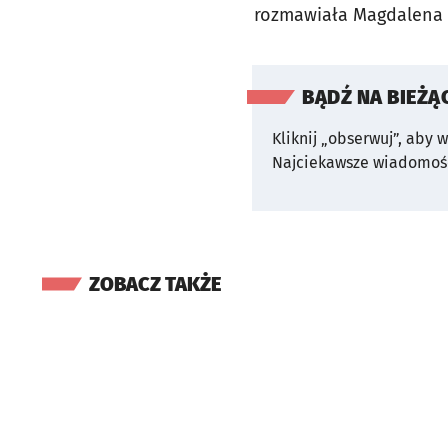
rozmawiała Magdalena 
BĄDŹ NA BIEŻĄ
Kliknij „obserwuj”, aby 
Najciekawsze wiadomośc
ZOBACZ TAKŻE