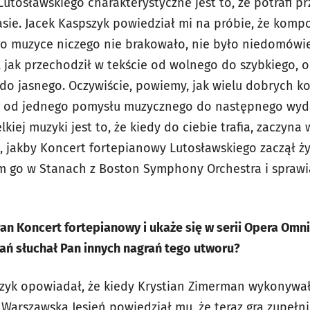
 Lutosławskiego charakterystyczne jest to, że potrafi p
sie. Jacek Kaspszyk powiedział mi na próbie, że komp
jego muzyce niczego nie brakowało, nie było niedomówi
, jak przechodził w tekście od wolnego do szybkiego, 
 do jasnego. Oczywiście, powiemy, jak wielu dobrych k
a od jednego pomysłu muzycznego do następnego wyd
kiej muzyki jest to, że kiedy do ciebie trafia, zaczyna 
z, jakby Koncert fortepianowy Lutosławskiego zaczął ż
m go w Stanach z Boston Symphony Orchestra i spraw
an Koncert fortepianowy i ukaże się w serii Opera Omni
ań słuchał Pan innych nagrań tego utworu?
szyk opowiadał, że kiedy Krystian Zimerman wykonywa
Warszawska Jesień powiedział mu, że teraz gra zupełnie