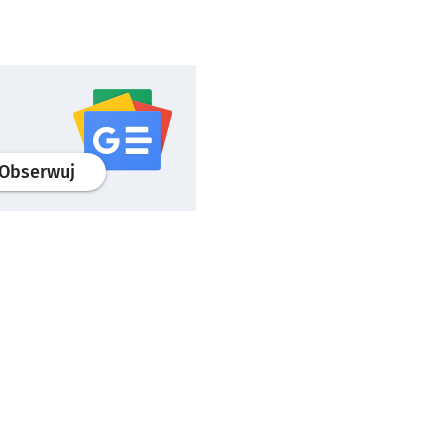
profil
google news
serwisu wroclaw.pl
Obserwuj