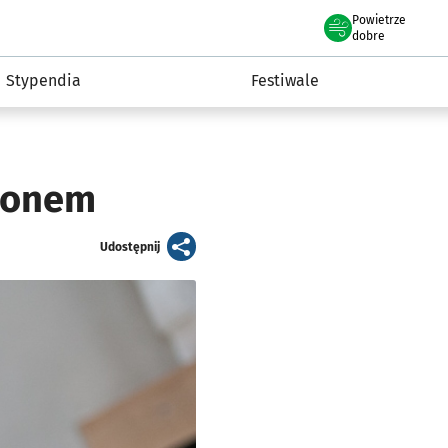
Powietrze
we Wrocławiu
Kultura
dobre
Stypendia
Festiwale
ssonem
artykuł
Udostępnij