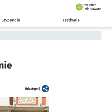
Powietrze
we Wrocławiu
Kultura
umiarkowane
Stypendia
Festiwale
nie
artykuł
Udostępnij