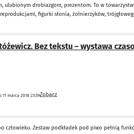
om, ulubionym drobiazgom, prezentom. To w towarzystw
eprodukcjami, figurki słonia, żołnierzyków, trójgłowe
Różewicz. Bez tekstu – wystawa czas
Zobacz
o 11 marca 2018 23:59
 po człowieku. Zestaw podkładek pod piwo pełnią funkc