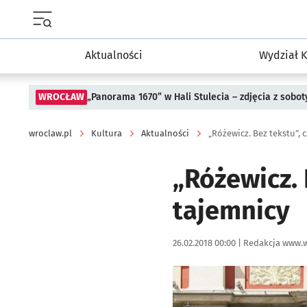
Menu główne portalu wroclaw.pl
Aktualności
Wydział K
WROCŁAW
„Panorama 1670” w Hali Stulecia – zdjęcia z sobot
wroclaw.pl
Kultura
Aktualności
„Różewicz. Bez tekstu”, 
„Różewicz. 
tajemnicy
Data publikacji:
Autor:
26.02.2018 00:00 |
Redakcja www.w
Kliknij, aby powiększyć