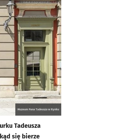
Muzeum Pana Tadeusza w Rynku
iurku Tadeusza
kąd się bierze