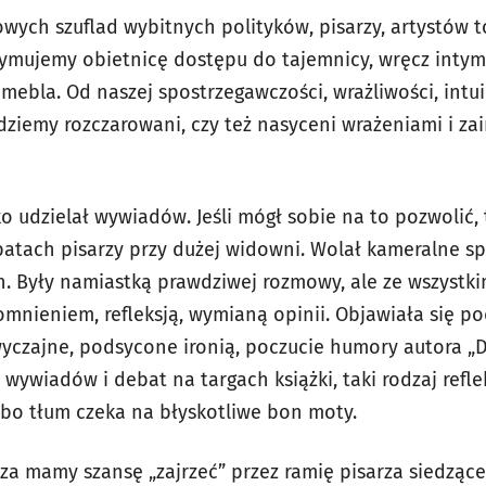
owych szuflad wybitnych polityków, pisarzy, artystów 
zymujemy obietnicę dostępu do tajemnicy, wręcz inty
mebla. Od naszej spostrzegawczości, wrażliwości, intuicj
dziemy rozczarowani, czy też nasyceni wrażeniami i za
 udzielał wywiadów. Jeśli mógł sobie na to pozwolić, 
batach pisarzy przy dużej widowni. Wolał kameralne sp
Były namiastką prawdziwej rozmowy, ale ze wszystkim
mnieniem, refleksją, wymianą opinii. Objawiała się p
yczajne, podsycone ironią, poczucie humory autora „D
s wywiadów i debat na targach książki, taki rodzaj refle
, bo tłum czeka na błyskotliwe bon moty.
 mamy szansę „zajrzeć” przez ramię pisarza siedząceg