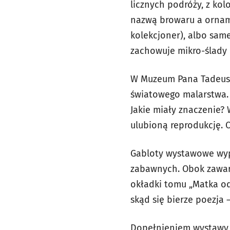
licznych podróży, z ko
nazwą browaru a orname
kolekcjoner), albo sam
zachowuje mikro-ślady r
W Muzeum Pana Tadeusza
światowego malarstwa. P
Jakie miały znaczenie
ulubioną reprodukcję. 
Gabloty wystawowe wype
zabawnych. Obok zawarto
okładki tomu „Matka od
skąd się bierze poezja 
Dopełnieniem wystawy, 