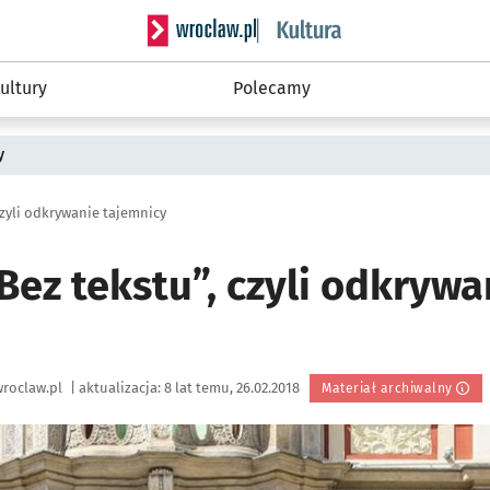
Serwis informacyjny wroclaw.pl podserwis: 
ultury
Polecamy
y
czyli odkrywanie tajemnicy
Bez tekstu”, czyli odkrywa
roclaw.pl
|
aktualizacja:
8 lat temu, 26.02.2018
Materiał archiwalny