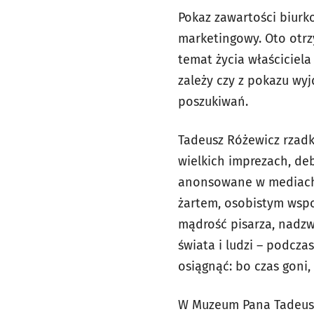
Pokaz zawartości biurk
marketingowy. Oto otr
temat życia właściciela 
zależy czy z pokazu wyj
poszukiwań.
Tadeusz Różewicz rzadko
wielkich imprezach, de
anonsowane w mediach. 
żartem, osobistym wspo
mądrość pisarza, nadzw
świata i ludzi – podcza
osiągnąć: bo czas goni
W Muzeum Pana Tadeusza