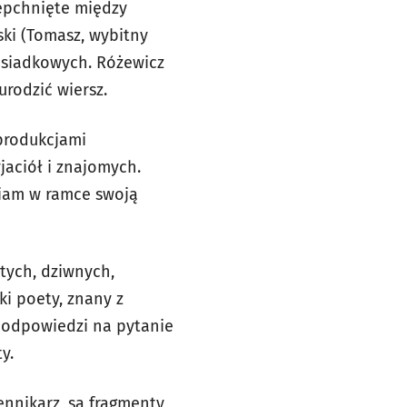
epchnięte między
ki (Tomasz, wybitny
zesiadkowych. Różewicz
urodzić wiersz.
produkcjami
jaciół i znajomych.
wiam w ramce swoją
tych, dziwnych,
ki poety, znany z
ą odpowiedzi na pytanie
y.
ennikarz, są fragmenty