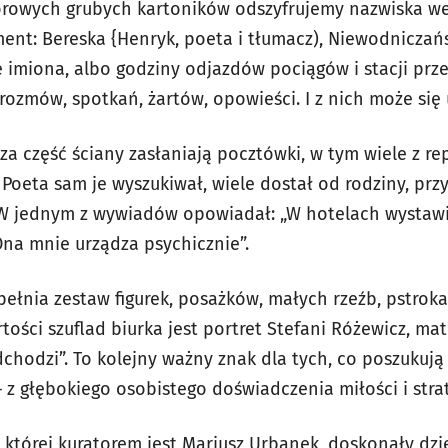
lorowych grubych kartoników odszyfrujemy nazwiska w
nt: Bereska {Henryk, poeta i tłumacz), Niewodniczańs
e imiona, albo godziny odjazdów pociągów i stacji pr
ozmów, spotkań, żartów, opowieści. I z nich może się 
 część ściany zasłaniają pocztówki, w tym wiele z re
oeta sam je wyszukiwał, wiele dostał od rodziny, przy
? W jednym z wywiadów opowiadał: „W hotelach wysta
Ona mnie urządza psychicznie”.
łnia zestaw figurek, posażków, małych rzeźb, pstroka
ści szuflad biurka jest portret Stefani Różewicz, mat
chodzi”. To kolejny ważny znak dla tych, co poszukuj
– z głębokiego osobistego doświadczenia miłości i strat
której kuratorem jest Mariusz Urbanek, doskonały dzi