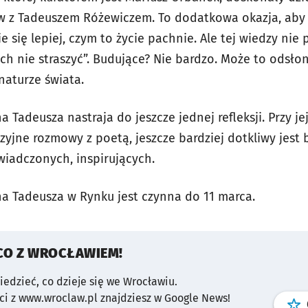
w z Tadeuszem Różewiczem. To dodatkowa okazja, aby 
e się lepiej, czym to życie pachnie. Ale tej wiedzy nie
ch nie straszyć”. Budujące? Nie bardzo. Może to odsło
naturze świata.
adeusza nastraja do jeszcze jednej refleksji. Przy je
zyjne rozmowy z poetą, jeszcze bardziej dotkliwy jest b
iadczonych, inspirujących.
 Tadeusza w Rynku jest czynna do 11 marca.
CO Z WROCŁAWIEM!
wiedzieć, co dzieje się we Wrocławiu.
i z www.wroclaw.pl znajdziesz w Google News!