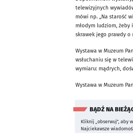
telewizyjnych wywiadó
mówi np. „Na starość wi
młodym ludziom, żeby i
skrawek jego prawdy o 
Wystawa w Muzeum Pana T
wsłuchaniu się w telewi
wymiaru: mądrych, dośw
Wystawa w Muzeum Pana
BĄDŹ NA BIEŻĄ
Kliknij „obserwuj”, aby 
Najciekawsze wiadomośc