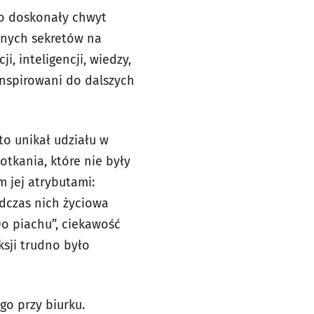
to doskonały chwyt
mnych sekretów na
i, inteligencji, wiedzy,
inspirowani do dalszych
to unikał udziału w
otkania, które nie były
 jej atrybutami:
odczas nich życiowa
o piachu”, ciekawość
ksji trudno było
o przy biurku.