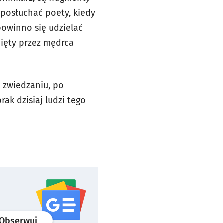
posłuchać poety, kiedy
 powinno się udzielać
nięty przez mędrca
j zwiedzaniu, po
rak dzisiaj ludzi tego
profil
google news
serwisu wroclaw.pl
Obserwuj