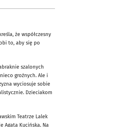
kreśla, że współczesny
obi to, aby się po
abraknie szalonych
ieco groźnych. Ale i
czyzna wyciosuje sobie
alistycznie. Dzieciakom
awskim Teatrze Lalek
je Agata Kucińska. Na