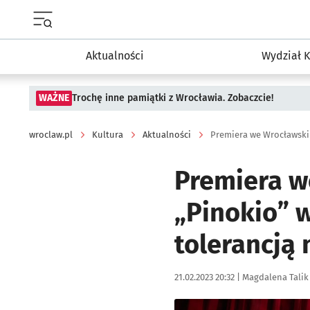
Menu główne portalu wroclaw.pl
Aktualności
Wydział K
WAŻNE
Trochę inne pamiątki z Wrocławia. Zobaczcie!
wroclaw.pl
Kultura
Aktualności
Premiera w
„Pinokio” w
tolerancją 
Data publikacji:
Autor:
21.02.2023 20:32 |
Magdalena Talik
Kliknij, aby zobaczyć galer