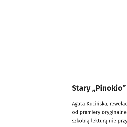
Stary „Pinokio”
Agata Kucińska, rewelac
od premiery oryginalnej
szkolną lekturą nie prz