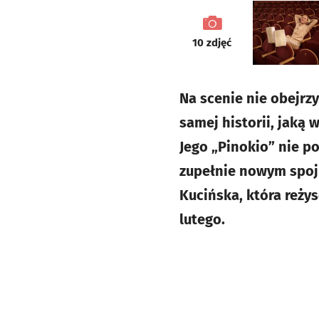
galeria
10
zdjęć
Na scenie nie obejrz
samej historii, jaką 
Jego „Pinokio” nie 
zupełnie nowym spojr
Kucińska, która reży
lutego.