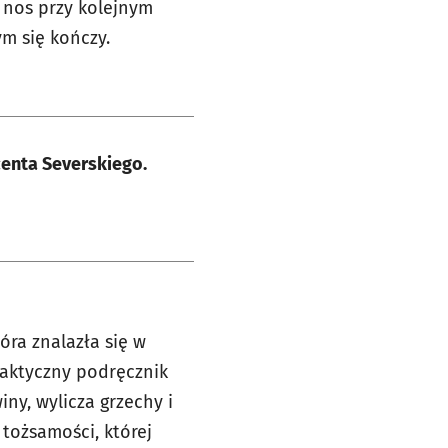
u nos przy kolejnym
ym się kończy.
centa Severskiego.
óra znalazła się w
ydaktyczny podręcznik
ny, wylicza grzechy i
 tożsamości, której