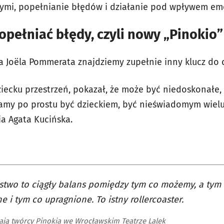
nnymi, popełnianie błędów i działanie pod wpływem emo
pełniać błędy, czyli nowy „Pinokio
 Joëla Pommerata znajdziemy zupełnie inny klucz do d
ziecku przestrzeń, pokazał, że może być niedoskonałe,
my po prostu być dzieckiem, być nieświadomym wielu
ia Agata Kucińska.
stwo to ciągły balans pomiędzy tym co możemy, a tym
e i tym co upragnione. To istny rollercoaster.
ają twórcy Pinokia we Wrocławskim Teatrze Lalek