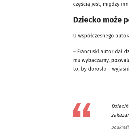
częścią jest, między i
Dziecko może po
U współczesnego autora
– Francuski autor dał d
mu wybaczamy, pozwala
to, by dorosło – wyjaśn
Dzieciń
zakazan
podkreśl