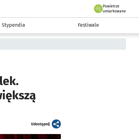
Powietrze
we Wrocławiu
Kultura
umiarkowane
Stypendia
Festiwale
lek.
większą
artykuł
Udostępnij