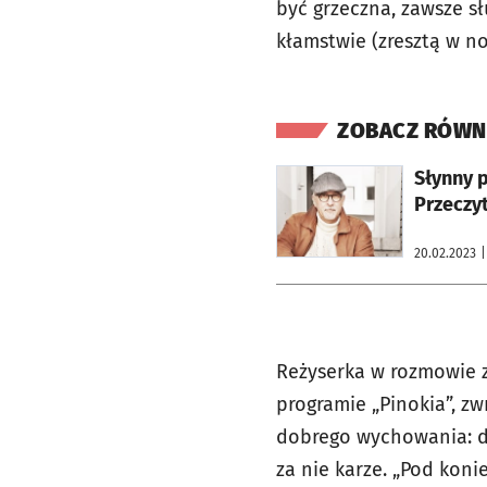
być grzeczna, zawsze s
kłamstwie (zresztą w no
ZOBACZ RÓWN
otworzy się w nowej karcie
Słynny p
Przeczyt
20.02.2023
|
Reżyserka w rozmowie z
programie „Pinokia”, zw
dobrego wychowania: dz
za nie karze. „Pod koni