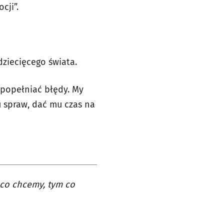
cji”.
”
ziecięcego świata.
 popełniać błędy. My
 spraw, dać mu czas na
 co chcemy, tym co