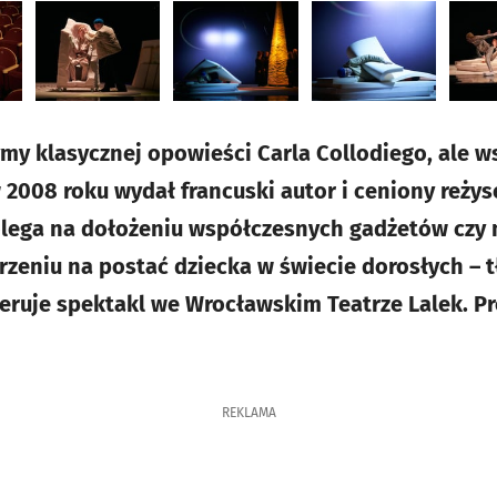
ymy klasycznej opowieści Carla Collodiego, ale w
w 2008 roku wydał francuski autor i ceniony reżys
polega na dołożeniu współczesnych gadżetów czy
zeniu na postać dziecka w świecie dorosłych – 
seruje spektakl we Wrocławskim Teatrze Lalek. P
REKLAMA