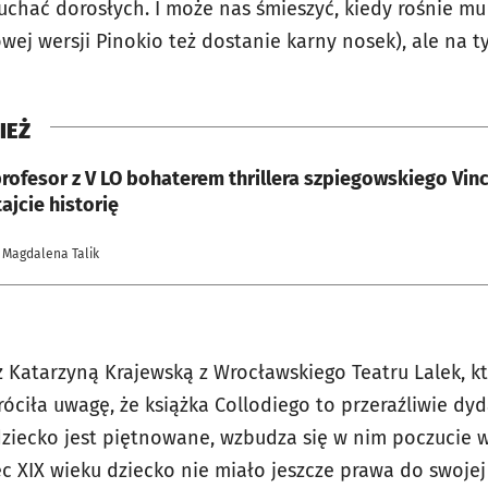
łuchać dorosłych. I może nas śmieszyć, kiedy rośnie m
wej wersji Pinokio też dostanie karny nosek), ale na t
IEŻ
rofesor z V LO bohaterem thrillera szpiegowskiego Vin
ajcie historię
 Magdalena Talik
 Katarzyną Krajewską z Wrocławskiego Teatru Lalek, kt
róciła uwagę, że książka Collodiego to przeraźliwie d
iecko jest piętnowane, wzbudza się w nim poczucie wi
ec XIX wieku dziecko nie miało jeszcze prawa do swojej