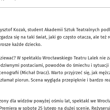
zysztof Kozak, student Akademii Sztuk Teatralnych pod
gadza się na taki świat, jaki go często otacza, ale też r
 trosze każde dziecko.
iewać? W spektaklu Wrocławskiego Teatru Lalek nie z
edziwnymi postaciami, powodów do śmiechu i sytuacji n
enografii (Michał Dracz). Warto przyjrzeć się, jak męż
 złamał piorun. Scena wygląda przepięknie i bardzo re
czony dla widzów powyżej ośmiu lat, spektakl we Wrocł
 Premiera w sobotę 25 lutego na dużej scenie. Reżyseru