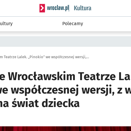
Serwis informacyjny wroclaw.pl podserwis: 
ultury
Polecamy
Premiera we Wrocławskim Teatrze Lalek. „Pinokio” we współczesnej wersji, z większą tolerancją na świat dziecka
e Wrocławskim Teatrze La
e współczesnej wersji, z 
na świat dziecka
ię