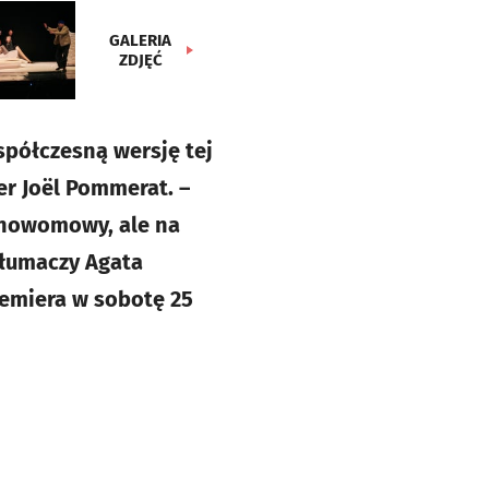
GALERIA
ZDJĘĆ
spółczesną wersję tej
er Joël Pommerat. –
 nowomowy, ale na
tłumaczy Agata
remiera w sobotę 25