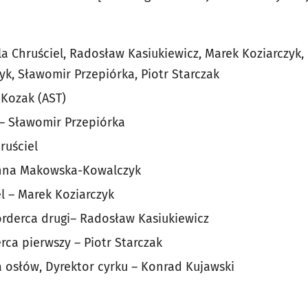
la Chruściel, Radosław Kasiukiewicz, Marek Koziarczyk
, Sławomir Przepiórka, Piotr Starczak
 Kozak (AST)
– Sławomir Przepiórka
ruściel
 Anna Makowska-Kowalczyk
l – Marek Koziarczyk
orderca drugi– Radosław Kasiukiewicz
rca pierwszy – Piotr Starczak
 osłów, Dyrektor cyrku – Konrad Kujawski