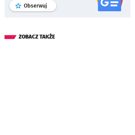
profil
google news
serwisu wroclaw
Obserwuj
ZOBACZ TAKŻE