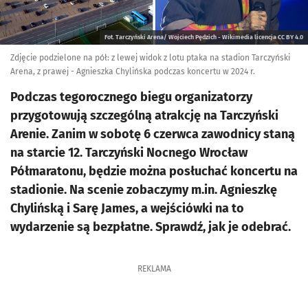
Fot. Tarczyński Arena/ Wojciech Pędzich - Wikimedia licencja CC BY 4.0
Zdjęcie podzielone na pół: z lewej widok z lotu ptaka na stadion Tarczyński
Arena, z prawej - Agnieszka Chylińska podczas koncertu w 2024 r.
Podczas tegorocznego biegu organizatorzy
przygotowują szczególną atrakcję na Tarczyński
Arenie. Zanim w sobotę 6 czerwca zawodnicy staną
na starcie 12. Tarczyński Nocnego Wrocław
Półmaratonu, będzie można posłuchać koncertu na
stadionie. Na scenie zobaczymy m.in. Agnieszkę
Chylińską i Sarę James, a wejściówki na to
wydarzenie są bezpłatne. Sprawdź, jak je odebrać.
REKLAMA