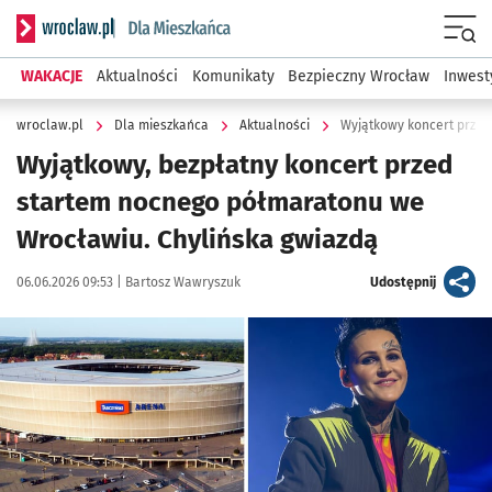
Serwis informacyjny wroclaw.pl podserwis: Dla mieszkańca
Menu
WAKACJE
Aktualności
Komunikaty
Bezpieczny Wrocław
Inwest
wroclaw.pl
Dla mieszkańca
Aktualności
Wyjątkowy koncert prze
Wyjątkowy, bezpłatny koncert przed
startem nocnego półmaratonu we
Wrocławiu. Chylińska gwiazdą
Data publikacji:
Autor:
artykuł
06.06.2026 09:53 |
Bartosz Wawryszuk
Udostępnij
Kliknij, aby powiększyć