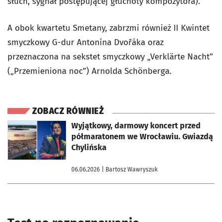
słuch, sygnał postępującej głuchoty kompozytora).
A obok kwartetu Smetany, zabrzmi również II Kwintet
smyczkowy G-dur Antonína Dvořáka oraz
przeznaczona na sekstet smyczkowy „Verklärte Nacht”
(„Przemieniona noc”) Arnolda Schönberga.
ZOBACZ RÓWNIEŻ
otworzy się w nowej karcie
Wyjątkowy, darmowy koncert przed
półmaratonem we Wrocławiu. Gwiazdą
Chylińska
06.06.2026
| Bartosz Wawryszuk