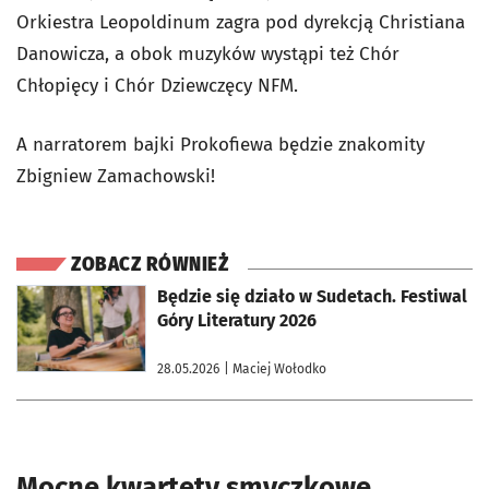
Orkiestra Leopoldinum zagra pod dyrekcją Christiana
Danowicza, a obok muzyków wystąpi też Chór
Chłopięcy i Chór Dziewczęcy NFM.
A narratorem bajki Prokofiewa będzie znakomity
Zbigniew Zamachowski!
ZOBACZ RÓWNIEŻ
otworzy się w nowej karcie
Będzie się działo w Sudetach. Festiwal
Góry Literatury 2026
28.05.2026
| Maciej Wołodko
Mocne kwartety smyczkowe