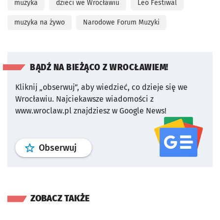
muzyka
dzieci we Wrocławiu
Leo Festiwal
muzyka na żywo
Narodowe Forum Muzyki
BĄDŹ NA BIEŻĄCO Z WROCŁAWIEM!
Kliknij „obserwuj”, aby wiedzieć, co dzieje się we
Wrocławiu.
Najciekawsze wiadomości z
www.wroclaw.pl znajdziesz w Google News!
profil
google news
serwisu wroclaw
Obserwuj
ZOBACZ TAKŻE