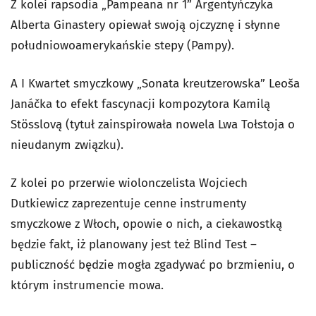
Z kolei rapsodia „Pampeana nr 1” Argentyńczyka
Alberta Ginastery opiewał swoją ojczyznę i słynne
południowoamerykańskie stepy (Pampy).
A I Kwartet smyczkowy „Sonata kreutzerowska” Leoša
Janáčka to efekt fascynacji kompozytora Kamilą
Stösslovą (tytuł zainspirowała nowela Lwa Tołstoja o
nieudanym związku).
Z kolei po przerwie wiolonczelista Wojciech
Dutkiewicz zaprezentuje cenne instrumenty
smyczkowe z Włoch, opowie o nich, a ciekawostką
będzie fakt, iż planowany jest też Blind Test –
publiczność będzie mogła zgadywać po brzmieniu, o
którym instrumencie mowa.