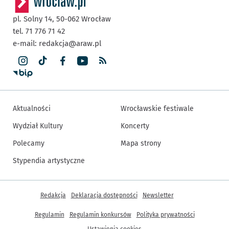
pl. Solny 14,
50-062
Wrocław
tel. 71 776 71 42
e-mail:
redakcja@araw.pl
Aktualności
Wrocławskie festiwale
Wydział Kultury
Koncerty
Polecamy
Mapa strony
Stypendia artystyczne
Inne informacje
Redakcja
Deklaracja dostępności
Newsletter
Regulamin
Regulamin konkursów
Polityka prywatności
Ustawienia cookies