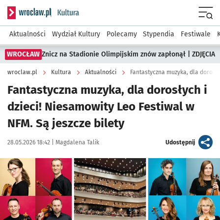
Serwis informacyjny wroclaw.pl podserwis: Kultura
Menu
Aktualności
Wydział Kultury
Polecamy
Stypendia
Festiwale
WROCŁAW
Znicz na Stadionie Olimpijskim znów zapłonął | ZDJĘCIA
wroclaw.pl
Kultura
Aktualności
Fantastyczna muzyka, dla dorosłych i
dzieci! Niesamowity Leo Festiwal w
NFM. Są jeszcze bilety
Data publikacji:
Autor:
artykuł
28.05.2026 18:42 |
Magdalena Talik
Udostępnij
Kliknij, aby powiększyć