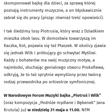
skomponował bajkę dla dzieci, za sprawą której
poznają instrumenty muzyczne, a on błyskawicznie
zabrał się do pracy (pisząc również treść opowieści).
I tak śledzimy losy Piotrusia, który wraz z Dziadkiem
mieszka obok lasu. W domostwie towarzyszą im
Kaczka, Kot, pojawia się też Ptaszek. W okolicy zjawia
się jednak Wilk i próbujący go schwytać Myśliwi.
Każdy z bohaterów ma swój muzyczny motyw, a
najmłodsi, słuchając genialnego utworu Prokofiewa,
odkryją, że to też sprytnie wymyślony przez twórcę
rodzaj przewodnika po orkiestrze symfonicznej.
W Narodowym Forum Muzyki bajka „Piotruś i Wilk”
(oraz kompozycja „Podróże mydlane i Bębenek” Jana
Krutula) już
w niedzielę 31 maja o 11.00.
NFM