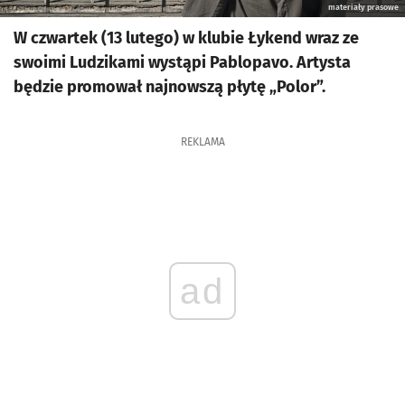
materiały prasowe
W czwartek (13 lutego) w klubie Łykend wraz ze
swoimi Ludzikami wystąpi Pablopavo. Artysta
będzie promował najnowszą płytę „Polor”.
REKLAMA
ad