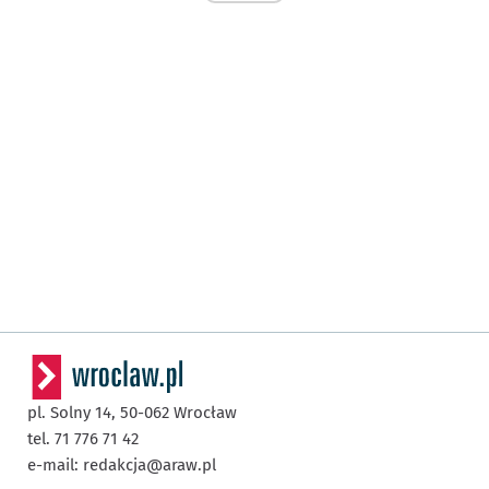
pl. Solny 14,
50-062
Wrocław
tel. 71 776 71 42
e-mail:
redakcja@araw.pl