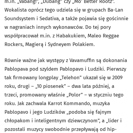
m.in. „Vabang!”, „Dubang” czy „Mo' Better Rootz”.
Wokalista oprócz tego udziela się w grupach Ba-Lan
Soundsystem i Sedativa, a także pojawia się gościnnie
w nagraniach innych wykonawców. Do tej pory
współpracował m.in. z Habakukiem, Maleo Reggae
Rockers, Magierą i Sydneyem Polakiem.
Równie ważne jak występy z Vavamuffin są dokonania
Pablopava pod szyldem Pablopavo i Ludziki. Pierwszy
tak firmowany longplay „Telehon” ukazał się w 2009
roku, drugi – „10 piosenek” – dwa lata później, a
trzeci, promowany właśnie „Polor” – w styczniu tego
roku. Jak zachwala Karrot Kommando, muzyka
Pablopavo i jego Ludzików „podoba się fajnym
chłopakom i inteligentnym dziewczynom”, a „lider i
pozostali muzycy swobodnie przepływają od hip-