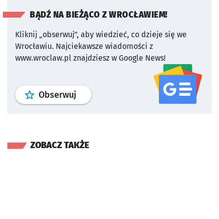
BĄDŹ NA BIEŻĄCO Z WROCŁAWIEM!
Kliknij „obserwuj”, aby wiedzieć, co dzieje się we
Wrocławiu.
Najciekawsze wiadomości z
www.wroclaw.pl znajdziesz w Google News!
profil
google news
serwisu wroclaw
Obserwuj
ZOBACZ TAKŻE