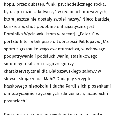
hopu, przez dubstep, funk, psychodelicznego rocka,
by raz po razie zakotwiczyć w regionach muzycznych,
które jeszcze nie dostały swojej nazwy.” Nieco bardziej
konkretna, choć podobnie entuzjastyczna jest
Dominika Węcławek, która w recenzji „Poloru” w
portalu Interia tak pisze o twórczości Pablopava: „Ma
sporo z grzesiukowego awanturnictwa, wiechowego
podpatrywania i podsłuchiwania, stasiukowego
smutnego realizmu magicznego czy
charakterystycznej dla Białoszewskiego zabawy w
słowa i skojarzenia. Mało? Dodajmy szczyptę
hłaskowego niepokoju i ducha Partii z ich piosenkami
o niezwyczajnie zwyczajnych zdarzeniach, uczuciach i
postaciach.”
Fani muzyka na pewno świetnie łapią, o co chodzi.