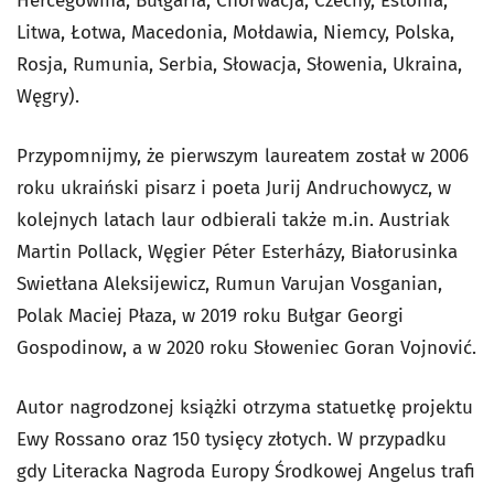
Hercegowina, Bułgaria, Chorwacja, Czechy, Estonia,
Litwa, Łotwa, Macedonia, Mołdawia, Niemcy, Polska,
Rosja, Rumunia, Serbia, Słowacja, Słowenia, Ukraina,
Węgry).
Przypomnijmy, że pierwszym laureatem został w 2006
roku ukraiński pisarz i poeta Jurij Andruchowycz, w
kolejnych latach laur odbierali także m.in. Austriak
Martin Pollack, Węgier Péter Esterházy, Białorusinka
Swietłana Aleksijewicz, Rumun Varujan Vosganian,
Polak Maciej Płaza, w 2019 roku Bułgar Georgi
Gospodinow, a w 2020 roku Słoweniec Goran Vojnović.
Autor nagrodzonej książki otrzyma statuetkę projektu
Ewy Rossano oraz 150 tysięcy złotych. W przypadku
gdy Literacka Nagroda Europy Środkowej Angelus trafi