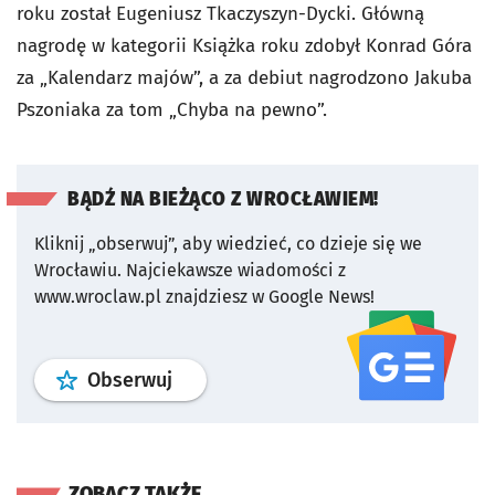
roku został Eugeniusz Tkaczyszyn-Dycki. Główną
nagrodę w kategorii Książka roku zdobył Konrad Góra
za „Kalendarz majów”, a za debiut nagrodzono Jakuba
Pszoniaka za tom „Chyba na pewno”.
BĄDŹ NA BIEŻĄCO Z WROCŁAWIEM!
Kliknij „obserwuj”, aby wiedzieć, co dzieje się we
Wrocławiu.
Najciekawsze wiadomości z
www.wroclaw.pl znajdziesz w Google News!
profil
google news
serwisu wroclaw
Obserwuj
ZOBACZ TAKŻE