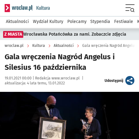
Serwis informacyjny wroclaw.pl podserwis: Kultura
Menu
Aktualności
Wydział Kultury
Polecamy
Stypendia
Festiwale
Z MIASTA
Wrocławska Potańcówka za nami. Zobaczcie zdjęcia
wroclaw.pl
Kultura
Aktualności
Gala wręczenia Nagród Angelus i 
Gala wręczenia Nagród Angelus i
Silesius 16 października
Data publikacji:
Autor:
19.01.2021 00:00 |
Redakcja www.wroclaw.pl
|
artykuł
Udostępnij
aktualizacja:
4 lata temu, 13.01.2022
Kliknij, aby powiększyć