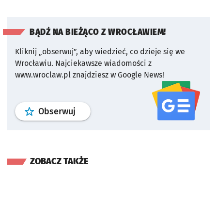
BĄDŹ NA BIEŻĄCO Z WROCŁAWIEM!
Kliknij „obserwuj”, aby wiedzieć, co dzieje się we
Wrocławiu.
Najciekawsze wiadomości z
www.wroclaw.pl znajdziesz w Google News!
profil
google news
serwisu wroclaw
Obserwuj
ZOBACZ TAKŻE