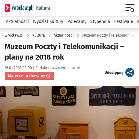
Serwis informacyjny wroclaw.pl podserwis: Kultura
Menu
Aktualności
Wydział Kultury
Polecamy
Stypendia
Festiwale
wroclaw.pl
Kultura
Aktualności
Muzeum Poczty i Telekomunikacji 
Muzeum Poczty i Telekomunikacji –
plany na 2018 rok
Data publikacji:
Autor:
16.01.2018 00:00 |
Redakcja www.wroclaw.pl
artykuł
Udostępnij
Materiał archiwalny
Kliknij, aby powiększyć