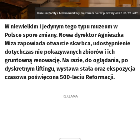
Muzeum Poczty i Telekomunikacji się zmieni po raz pierwszy od 20 lat/fot. MAT
W niewielkim i jedynym tego typu muzeum w
Polsce spore zmiany. Nowa dyrektor Agnieszka
Miza zapowiada otwarcie skarbca, udostępnienie
dotychczas nie pokazywanych zbiorów i ich
gruntowną renowację. Na razie, do oglądania, po
dyskretnym liftingu, wystawa stała oraz ekspozycja
czasowa poświęcona 500-leciu Reformacji.
REKLAMA