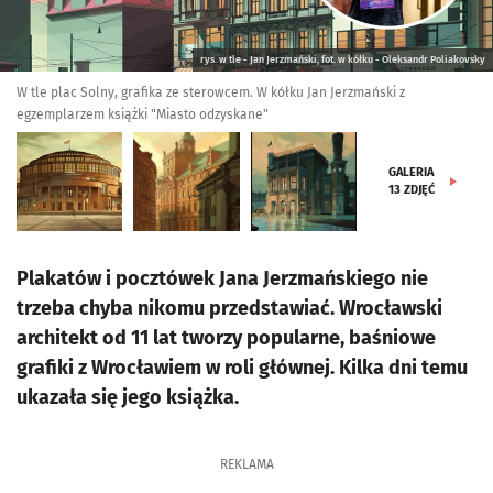
rys. w tle - Jan Jerzmański, fot. w kółku - Oleksandr Poliakovsky
W tle plac Solny, grafika ze sterowcem. W kółku Jan Jerzmański z
egzemplarzem książki "Miasto odzyskane"
GALERIA
13
ZDJĘĆ
Plakatów i pocztówek Jana Jerzmańskiego nie
trzeba chyba nikomu przedstawiać. Wrocławski
architekt od 11 lat tworzy popularne, baśniowe
grafiki z Wrocławiem w roli głównej. Kilka dni temu
ukazała się jego książka.
REKLAMA