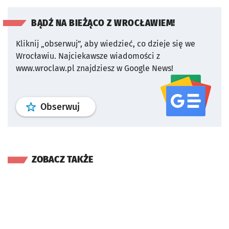
BĄDŹ NA BIEŻĄCO Z WROCŁAWIEM!
Kliknij „obserwuj”, aby wiedzieć, co dzieje się we
Wrocławiu.
Najciekawsze wiadomości z
www.wroclaw.pl znajdziesz w Google News!
profil
google news
serwisu wroclaw
Obserwuj
ZOBACZ TAKŻE