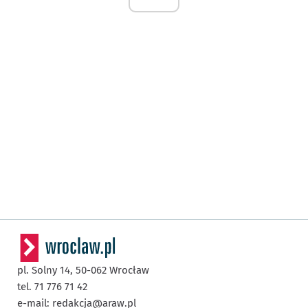
pl. Solny 14,
50-062
Wrocław
tel. 71 776 71 42
e-mail:
redakcja@araw.pl