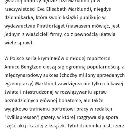
gwiazdą imprezy będzie Liza Marklund (a w
rzeczywistości Eva Elisabeth Marklund), niegdyś
dziennikarka, która swoje książki publikuje w
wydawnictwie Piratförlaget (nawiasem mówiąc, jest
jednym z właścicieli firmy, co z pewnością ułatwia
wiele spraw).
W Polsce seria kryminałów o młodej reporterce
Annice Bengtzon cieszą się ogromną popularnością, a
międzynarodowy sukces (choćby miliony sprzedanych
egzemplarzy) Marklund zawdzięcza nie tylko ciekawej
świata i niestrudzonej w rozwiązywaniu spraw
beznadziejnych głównej bohaterce, ale także
wyjątkowo trafnemu portretowi pracy w redakcji
"Kvällspressen", gazety, w której rozgrywa się spora
część akcji każdej z książek. Tytuł dziennika jest, rzecz