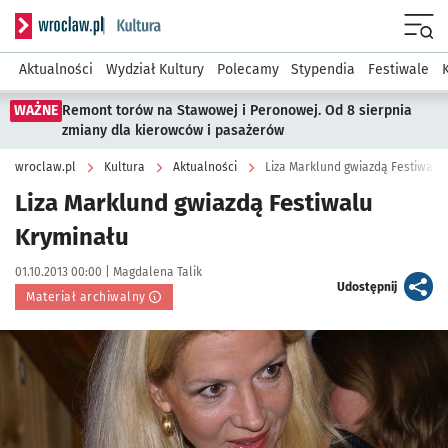
Serwis informacyjny wroclaw.pl podserwis: Kultura
Menu
Aktualności
Wydział Kultury
Polecamy
Stypendia
Festiwale
WAŻNE
Remont torów na Stawowej i Peronowej. Od 8 sierpnia
zmiany dla kierowców i pasażerów
wroclaw.pl
Kultura
Aktualności
Liza Marklund gwiazdą Festiwalu
Liza Marklund gwiazdą Festiwalu
Kryminału
Data publikacji:
Autor:
01.10.2013 00:00 |
Magdalena Talik
artykuł
Udostępnij
Materiał archiwalny
Kliknij, aby powiększyć