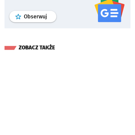
profil
google news
serwisu wroclaw
Obserwuj
ZOBACZ TAKŻE