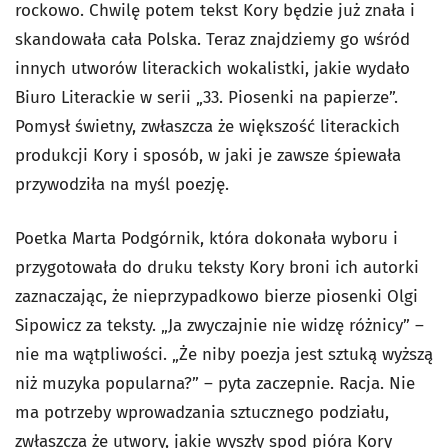
rockowo. Chwilę potem tekst Kory będzie już znała i
skandowała cała Polska. Teraz znajdziemy go wśród
innych utworów literackich wokalistki, jakie wydało
Biuro Literackie w serii „33. Piosenki na papierze”.
Pomysł świetny, zwłaszcza że większość literackich
produkcji Kory i sposób, w jaki je zawsze śpiewała
przywodziła na myśl poezję.
Poetka Marta Podgórnik, która dokonała wyboru i
przygotowała do druku teksty Kory broni ich autorki
zaznaczając, że nieprzypadkowo bierze piosenki Olgi
Sipowicz za teksty. „Ja zwyczajnie nie widzę różnicy” –
nie ma wątpliwości. „Że niby poezja jest sztuką wyższą
niż muzyka popularna?” – pyta zaczepnie. Racja. Nie
ma potrzeby wprowadzania sztucznego podziału,
zwłaszcza że utwory, jakie wyszły spod pióra Kory