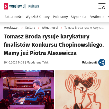
Serwis informacyjny wroclaw.pl podserwis: Kultura
Menu
Aktualności
Wydział Kultury
Polecamy
Stypendia
Festiwale
wroclaw.pl
Kultura
Aktualności
Tomasz Broda rysuje karykatury 
Tomasz Broda rysuje karykatury
finalistów Konkursu Chopinowskiego.
Mamy już Piotra Alexewicza
Data publikacji:
Autor:
artykuł
20.10.2025 14:33 |
Magdalena Talik
Udostępnij
Kliknij, aby zobaczyć galerię