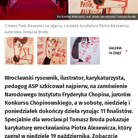
fot. Bartosz Mokrzycki, mat. dzięki uprzejmości Tomasza Brody
Z lewej: Piotr Alexewicz na zdjęciu, z prawej: karykatura Piotra Alexewicza
autorstwa Tomasza Brody
GALERIA
16
ZDJĘĆ
Wrocławski rysownik, ilustrator, karykaturzysta,
pedagog ASP szkicował najpierw, na zamówienie
Narodowego Instytutu Fryderyka Chopina, jurorów
Konkursu Chopinowskiego, a w sobotę, niedzielę i
poniedziałek dokończy dzieła rysując 11 finalistów.
Specjalnie dla wroclaw.pl Tomasz Broda pokazuje
karykaturę wrocławianina Piotra Alexewicza, który
zagrał w niedzielę 19 października. Zobaczcie