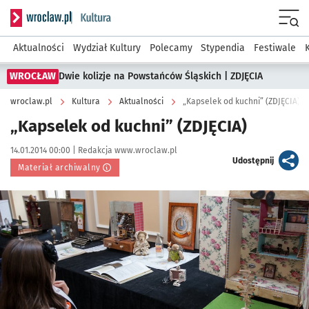
Serwis informacyjny wroclaw.pl podserwis: Kultura
Menu
Aktualności
Wydział Kultury
Polecamy
Stypendia
Festiwale
WROCŁAW
Dwie kolizje na Powstańców Śląskich | ZDJĘCIA
wroclaw.pl
Kultura
Aktualności
„Kapselek od kuchni” (ZDJĘCIA)
„Kapselek od kuchni” (ZDJĘCIA)
Data publikacji:
Autor:
14.01.2014 00:00 |
Redakcja www.wroclaw.pl
artykuł
Udostępnij
Materiał archiwalny
Kliknij, aby powiększyć