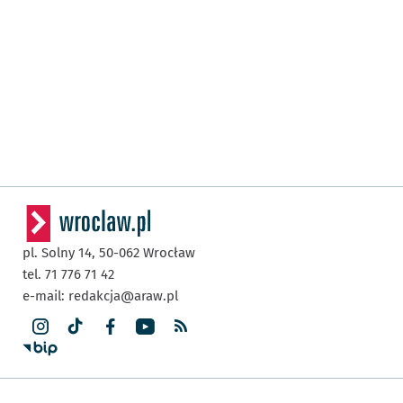
pl. Solny 14,
50-062
Wrocław
tel. 71 776 71 42
e-mail:
redakcja@araw.pl