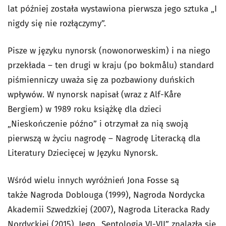
lat później została wystawiona pierwsza jego sztuka „I
nigdy się nie rozłączymy”.
Pisze w języku nynorsk (nowonorweskim) i na niego
przekłada – ten drugi w kraju (po bokmålu) standard
piśmienniczy uważa się za pozbawiony duńskich
wpływów. W nynorsk napisał (wraz z Alf-Kåre
Bergiem) w 1989 roku książkę dla dzieci
„Nieskończenie późno” i otrzymał za nią swoją
pierwszą w życiu nagrodę – Nagrodę Literacką dla
Literatury Dziecięcej w Języku Nynorsk.
Wśród wielu innych wyróżnień Jona Fosse są
także Nagroda Doblouga (1999), Nagroda Nordycka
Akademii Szwedzkiej (2007), Nagroda Literacka Rady
Nordyckiej (2015), Jego „Septologia VI-VII” znalazła się