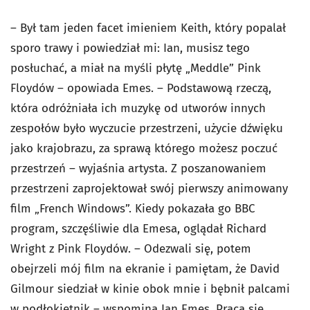
– Był tam jeden facet imieniem Keith, który popalał
sporo trawy i powiedział mi: Ian, musisz tego
posłuchać, a miał na myśli płytę „Meddle” Pink
Floydów – opowiada Emes. – Podstawową rzeczą,
która odróżniała ich muzykę od utworów innych
zespołów było wyczucie przestrzeni, użycie dźwięku
jako krajobrazu, za sprawą którego możesz poczuć
przestrzeń – wyjaśnia artysta. Z poszanowaniem
przestrzeni zaprojektował swój pierwszy animowany
film „French Windows”. Kiedy pokazała go BBC
program, szczęśliwie dla Emesa, oglądał Richard
Wright z Pink Floydów. – Odezwali się, potem
obejrzeli mój film na ekranie i pamiętam, że David
Gilmour siedział w kinie obok mnie i bębnił palcami
w podłokietnik – wspomina Ian Emes. Praca się