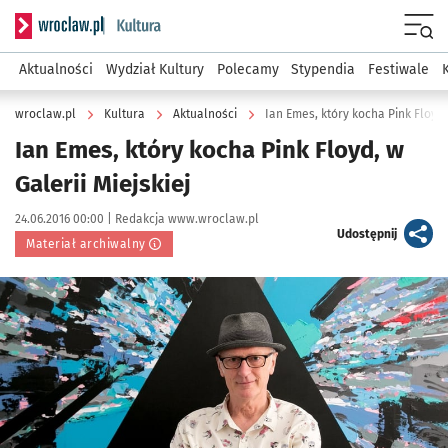
Serwis informacyjny wroclaw.pl podserwis: Kultura
Menu
Aktualności
Wydział Kultury
Polecamy
Stypendia
Festiwale
wroclaw.pl
Kultura
Aktualności
Ian Emes, który kocha Pink Floyd, 
Ian Emes, który kocha Pink Floyd, w
Galerii Miejskiej
Data publikacji:
Autor:
24.06.2016 00:00 |
Redakcja www.wroclaw.pl
artykuł
Udostępnij
Materiał archiwalny
Kliknij, aby powiększyć