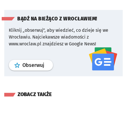
BĄDŹ NA BIEŻĄCO Z WROCŁAWIEM!
Kliknij „obserwuj”, aby wiedzieć, co dzieje się we
Wrocławiu.
Najciekawsze wiadomości z
www.wroclaw.pl znajdziesz w Google News!
profil
google news
serwisu wroclaw
Obserwuj
ZOBACZ TAKŻE