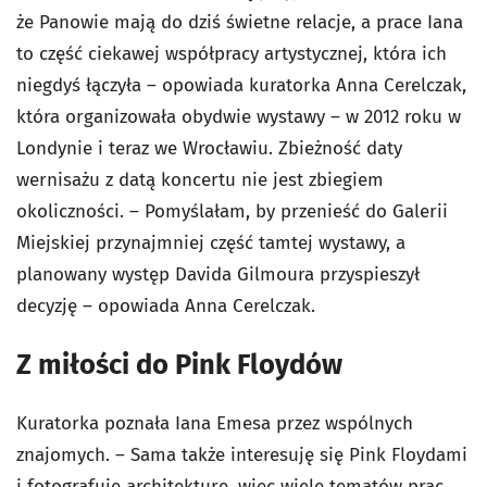
że Panowie mają do dziś świetne relacje, a prace Iana
to część ciekawej współpracy artystycznej, która ich
niegdyś łączyła – opowiada kuratorka Anna Cerelczak,
która organizowała obydwie wystawy – w 2012 roku w
Londynie i teraz we Wrocławiu. Zbieżność daty
wernisażu z datą koncertu nie jest zbiegiem
okoliczności. – Pomyślałam, by przenieść do Galerii
Miejskiej przynajmniej część tamtej wystawy, a
planowany występ Davida Gilmoura przyspieszył
decyzję – opowiada Anna Cerelczak.
Z miłości do Pink Floydów
Kuratorka poznała Iana Emesa przez wspólnych
znajomych. – Sama także interesuję się Pink Floydami
i fotografuję architekturę, więc wiele tematów prac