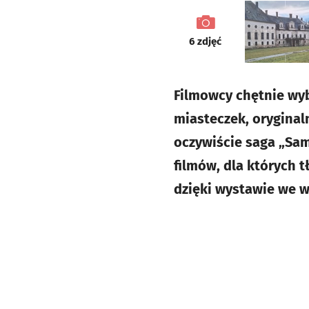
galeria
6
zdjęć
Filmowcy chętnie wyb
miasteczek, oryginal
oczywiście saga „Sam
filmów, dla których t
dzięki wystawie we 