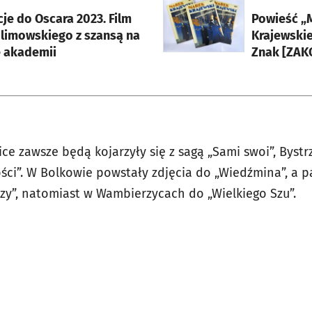
rcie
otworzy się w nowej karci
je do Oscara 2023. Film
Powieść „
olimowskiego z szansą na
Krajewski
 akademii
Znak [ZA
e zawsze będą kojarzyły się z sagą „Sami swoi”, Bystr
ści”. W Bolkowie powstały zdjęcia do „Wiedźmina”, a 
y”, natomiast w Wambierzycach do „Wielkiego Szu”.