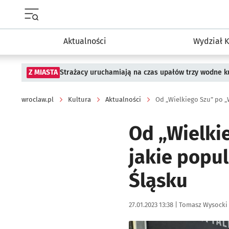
Menu główne portalu wroclaw.pl
Aktualności
Wydział K
Z MIASTA
Strażacy uruchamiają na czas upałów trzy wodne ku
wroclaw.pl
Kultura
Aktualności
Od „Wielki
jakie popu
Śląsku
Data publikacji:
Autor:
27.01.2023 13:38 |
Tomasz Wysocki
Kliknij, aby zobaczyć galer