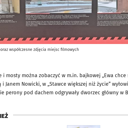
 oraz współczesne zdjęcia miejsc filmowych
ce i mosty można zobaczyć w m.in. bajkowej „Ewa chce
ą i Janem Nowicki, w „Stawce większej niż życie” wyłow
kie perony pod dachem odgrywały dworzec główny w Be
IEŻ