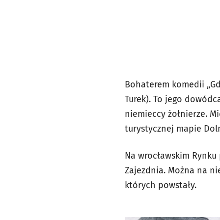
Bohaterem komedii „Gdzi
Turek). To jego dowódc
niemieccy żołnierze. M
turystycznej mapie Dol
Na wrocławskim Rynku 
Zajezdnia. Można na ni
których powstały.