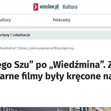
Serwis informacyjny wroclaw.pl podserwis: 
ultury
Polecamy
rtyny | Lokalizacje
Od „Wielkiego Szu” po „Wiedźmina”. Zobacz, jakie popularne filmy były kręcone na Dolnym Śląsku
ego Szu” po „Wiedźmina”. 
larne filmy były kręcone 
ię