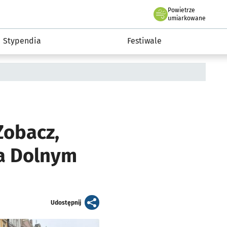
Powietrze
we Wrocławiu
Kultura
umiarkowane
Stypendia
Festiwale
Zobacz,
na Dolnym
artykuł
Udostępnij