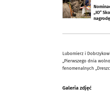
otworzy się w nowej ka
Nominac
„IO” Sk
nagrodę
Lubomierz i Dobrzykowic
„Pierwszego dnia wolno
fenomenalnych „Dreszcz
Galeria zdjęć