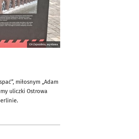
CH Zajezdnia, wystawa
 spać”, miłosnym „Adam
imy uliczki Ostrowa
rlinie.