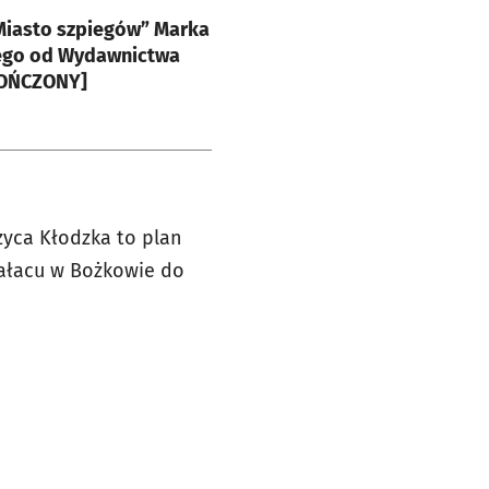
e
Miasto szpiegów” Marka
ego od Wydawnictwa
KOŃCZONY]
zyca Kłodzka to plan
pałacu w Bożkowie do