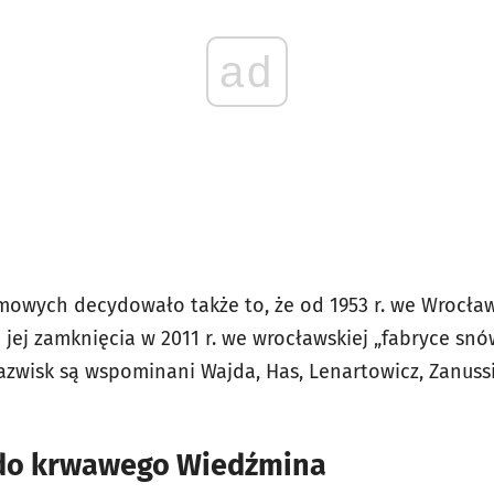
ad
mowych decydowało także to, że od 1953 r. we Wrocła
 jej zamknięcia w 2011 r. we wrocławskiej „fabryce sn
azwisk są wspominani Wajda, Has, Lenartowicz, Zanussi,
 do krwawego Wiedźmina