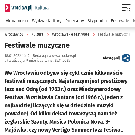
Serwis informacyjny wroclaw.pl podserwis: Kultura
Menu
Aktualności
Wydział Kultury
Polecamy
Stypendia
Festiwale
wroclaw.pl
Kultura
Wrocławskie festiwale
Festiwale muzyczne
Festiwale muzyczne
Data publikacji:
Autor:
18.01.2022 14:12 |
Redakcja www.wroclaw.pl
|
artykuł
Udostępnij
aktualizacja:
9 miesiecy temu, 25.11.2025
We Wrocławiu odbywa się cyklicznie kilkanaście
festiwali muzycznych. Najstarszym jest prestiżowy
Jazz nad Odrą (od 1963 r.) oraz Międzynarodowy
Festiwal Wratislavia Cantans (od 1966 r.), jeden z
najbardziej liczących się w dziedzinie muzyki
poważnej. Od kilku dekad towarzyszą nam też
żeglarskie Szanty, Musica Polonica Nova, 3-
Majówka, czy nowy Vertigo Summer Jazz Fesiwal.