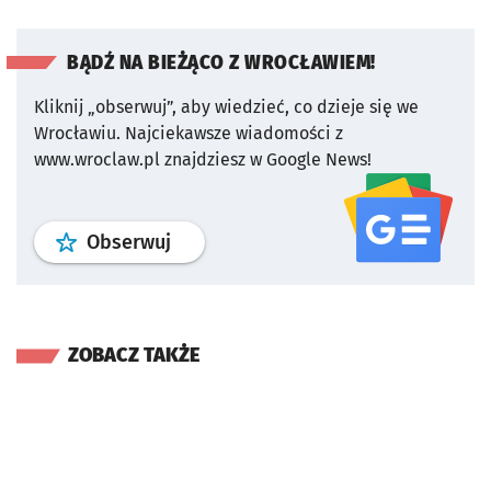
BĄDŹ NA BIEŻĄCO Z WROCŁAWIEM!
Kliknij „obserwuj”, aby wiedzieć, co dzieje się we
Wrocławiu.
Najciekawsze wiadomości z
www.wroclaw.pl znajdziesz w Google News!
profil
google news
serwisu wroclaw
Obserwuj
ZOBACZ TAKŻE