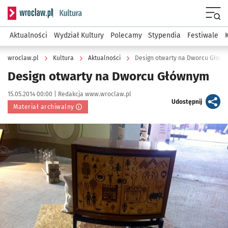
Serwis informacyjny wroclaw.pl podserwis: Kultura
Menu
Aktualności
Wydział Kultury
Polecamy
Stypendia
Festiwale
wroclaw.pl
Kultura
Aktualności
Design otwarty na Dworcu Głów
Design otwarty na Dworcu Głównym
Data publikacji:
Autor:
15.05.2014 00:00 |
Redakcja www.wroclaw.pl
artykuł
Udostępnij
Materiał archiwalny
Kliknij, aby powiększyć