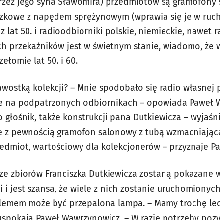
zez jego syna Sławomira) przedmiotów są gramofony s
izkowe z napędem sprężynowym (wprawia się je w ruch,
lat 50. i radioodbiorniki polskie, niemieckie, nawet ra
ch przekaźników jest w świetnym stanie, wiadomo, że wł
ełomie lat 50. i 60.
awostką kolekcji? – Mnie spodobało się radio własnej 
e na podpatrzonych odbiornikach – opowiada Paweł 
o głośnik, także konstrukcji pana Dutkiewicza – wyjaśn
e z pewnością gramofon salonowy z tubą wzmacniającą.
edmiot, wartościowy dla kolekcjonerów – przyznaje P
 ze zbiorów Franciszka Dutkiewicza zostaną pokazane 
i i jest szansa, że wiele z nich zostanie uruchomionyc
lemem może być przepalona lampa. – Mamy trochę le
 uspokaja Paweł Wawrzynowicz. – W razie potrzeby po