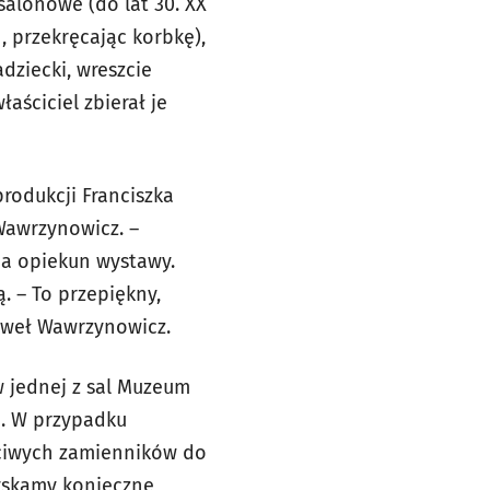
alonowe (do lat 30. XX
 przekręcając korbkę),
dziecki, wreszcie
aściciel zbierał je
produkcji Franciszka
Wawrzynowicz. –
ia opiekun wystawy.
 – To przepiękny,
aweł Wawrzynowicz.
w jednej z sal Muzeum
h. W przypadku
ciwych zamienników do
zyskamy konieczne