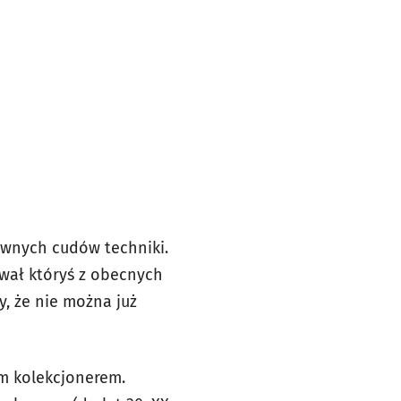
awnych cudów techniki.
ował któryś z obecnych
, że nie można już
m kolekcjonerem.