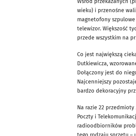
Wśród przekazanych (pr
wieku) i przenośne wal
magnetofony szpulowe z 
telewizor. Większość ty
przede wszystkim na prz
Co jest największą ciek
Dutkiewicza, wzorowan
Dołączony jest do nieg
Najcenniejszy pozostaj
bardzo dekoracyjny prz
Na razie 22 przedmioty
Poczty i Telekomunikacj
radioodbiorników prob
tego rodzaju sprzętu –