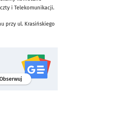
ty i Telekomunikacji.
u przy ul. Krasińskiego
profil
google news
serwisu wroclaw.pl
Obserwuj