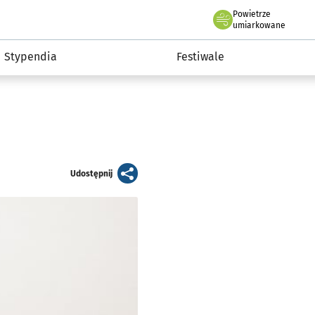
Powietrze
we Wrocławiu
Kultura
umiarkowane
Stypendia
Festiwale
artykuł
Udostępnij