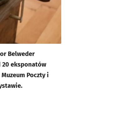
zor Belweder
d 20 eksponatów
a Muzeum Poczty i
ystawie.