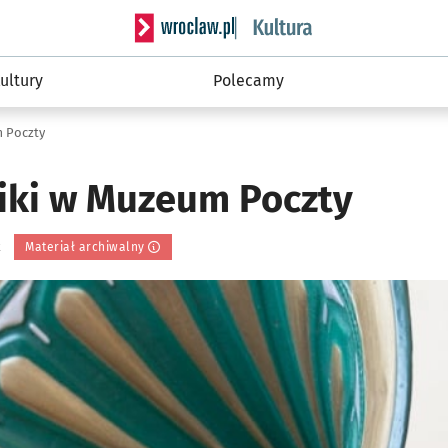
Serwis informacyjny wroclaw.pl podserwis: 
ultury
Polecamy
 Poczty
iki w Muzeum Poczty
k
Materiał archiwalny