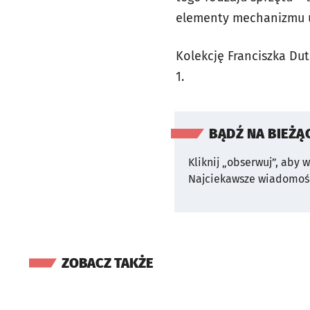
elementy mechanizmu u
Kolekcję Franciszka Du
1.
BĄDŹ NA BIEŻĄ
Kliknij „obserwuj”, aby 
Najciekawsze wiadomośc
ZOBACZ TAKŻE