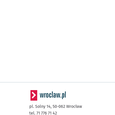
pl. Solny 14,
50-062
Wrocław
tel. 71 776 71 42