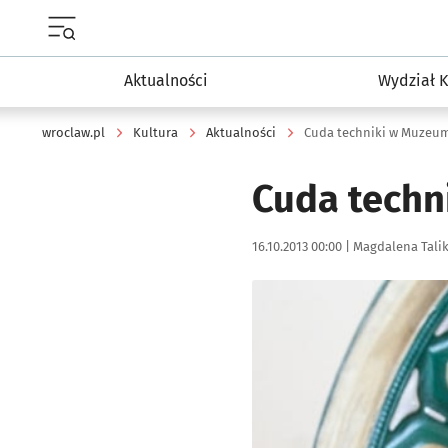
Menu główne portalu wroclaw.pl
Aktualności
Wydział K
wroclaw.pl
Kultura
Aktualności
Cuda techniki w Muzeum
Cuda techn
Data publikacji:
Autor:
16.10.2013 00:00 |
Magdalena Tali
Kliknij, aby powiększyć