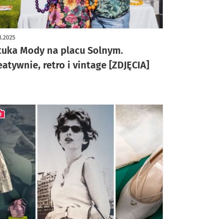
ykuł z galerią zdjęć
8.2025
tuka Mody na placu Solnym.
eatywnie, retro i vintage [ZDJĘCIA]