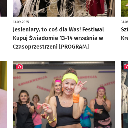
art
13.09.2025
31.0
Jesieniary, to coś dla Was! Festiwal
Sz
Kupuj Świadomie 13-14 września w
Kr
Czasoprzestrzeni [PROGRAM]