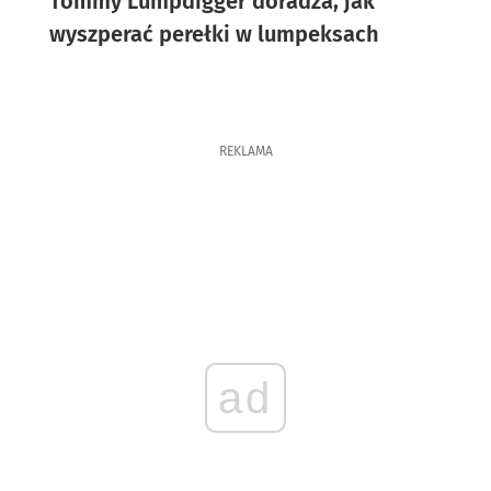
Tommy Lumpdigger doradza, jak
wyszperać perełki w lumpeksach
REKLAMA
ad