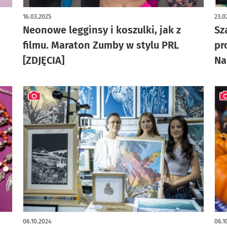
artykuł z galerią zdjęć
art
16.03.2025
23.0
Neonowe legginsy i koszulki, jak z
Sz
filmu. Maraton Zumby w stylu PRL
pr
[ZDJĘCIA]
Na
artykuł z galerią zdjęć
art
06.10.2024
06.1