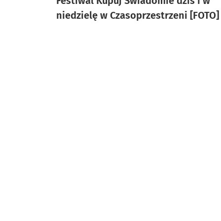
Festiwal Kupuj Świadomie dziś i w
niedzielę w Czasoprzestrzeni [FOTO]