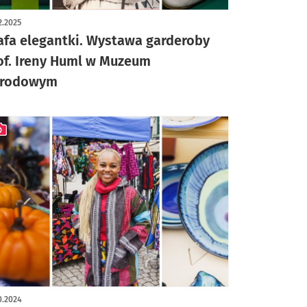
ykuł z galerią zdjęć
2.2025
afa elegantki. Wystawa garderoby
of. Ireny Huml w Muzeum
rodowym
ykuł z galerią zdjęć
0.2024