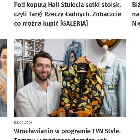
Pod kopułą Hali Stulecia setki stoisk,
Bi
czyli Targi Rzeczy Ładnych. Zobaczcie
na
co można kupić [GALERIA]
Ni
08.09.2024
Wrocławianin w programie TVN Style.