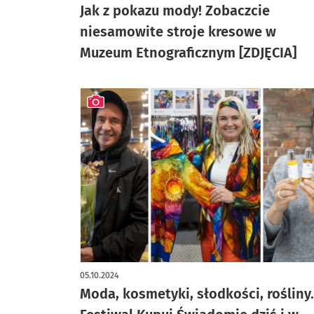
Jak z pokazu mody! Zobaczcie
niesamowite stroje kresowe w
Muzeum Etnograficznym [ZDJĘCIA]
artykuł z galerią zdjęć
05.10.2024
Moda, kosmetyki, słodkości, rośliny.