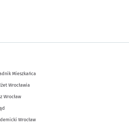
adnik Mieszkańca
żet Wrocławia
z Wrocław
ąd
demicki Wrocław