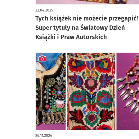
artykuł z galerią zdjęć
22.04.2025
Tych książek nie możecie przegapić!
Super tytuły na Światowy Dzień
Książki i Praw Autorskich
artykuł z galerią zdjęć
26.11.2024