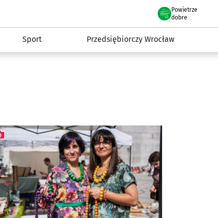
claw.pl
Powietrze
we Wrocławiu
dobre
Sport
Przedsiębiorczy Wrocław