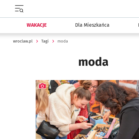
Menu główne portalu wroclaw.pl
WAKACJE
Dla Mieszkańca
wroclaw.pl
Tagi
moda
moda