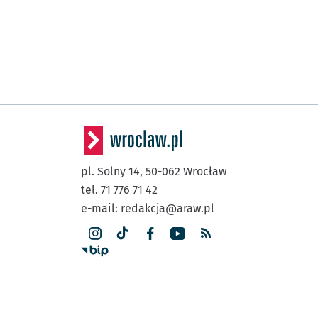
pl. Solny 14,
50-062
Wrocław
tel. 71 776 71 42
e-mail:
redakcja@araw.pl