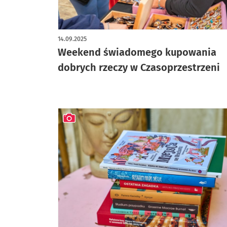
artykuł z galerią zdjęć
14.09.2025
Weekend świadomego kupowania
dobrych rzeczy w Czasoprzestrzeni