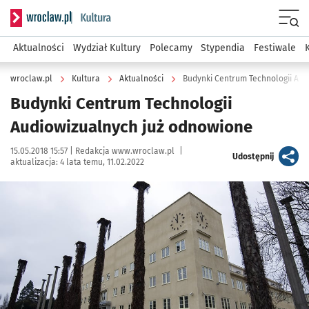
Serwis informacyjny wroclaw.pl podserwis: Kultura
Menu
Aktualności
Wydział Kultury
Polecamy
Stypendia
Festiwale
wroclaw.pl
Kultura
Aktualności
Budynki Centrum Technologii Aud
Budynki Centrum Technologii
Audiowizualnych już odnowione
Data publikacji:
Autor:
15.05.2018 15:57 |
Redakcja www.wroclaw.pl
|
artykuł
Udostępnij
aktualizacja:
4 lata temu, 11.02.2022
Kliknij, aby powiększyć