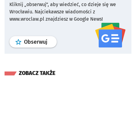
Kliknij „obserwuj”, aby wiedzieć, co dzieje się we
Wrocławiu.
Najciekawsze wiadomości z
www.wroclaw.pl znajdziesz w Google News!
profil
google news
serwisu wroclaw
Obserwuj
ZOBACZ TAKŻE