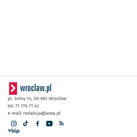
pl. Solny 14,
50-062
Wrocław
tel. 71 776 71 42
e-mail:
redakcja@araw.pl