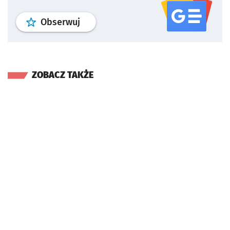
profil
google news
serwisu wroclaw
Obserwuj
ZOBACZ TAKŻE