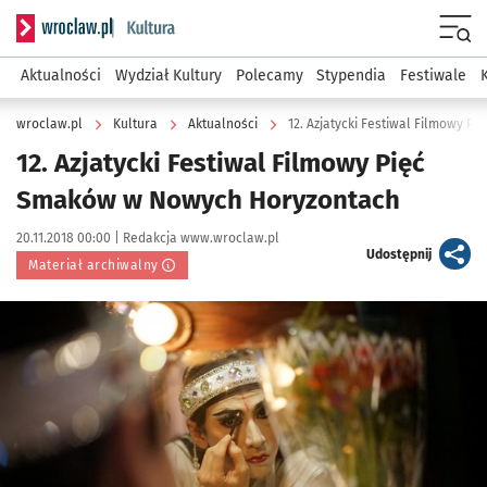
Serwis informacyjny wroclaw.pl podserwis: Kultura
Menu
Aktualności
Wydział Kultury
Polecamy
Stypendia
Festiwale
wroclaw.pl
Kultura
Aktualności
12. Azjatycki Festiwal Filmowy 
12. Azjatycki Festiwal Filmowy Pięć
Smaków w Nowych Horyzontach
Data publikacji:
Autor:
20.11.2018 00:00 |
Redakcja www.wroclaw.pl
artykuł
Udostępnij
Materiał archiwalny
Kliknij, aby powiększyć