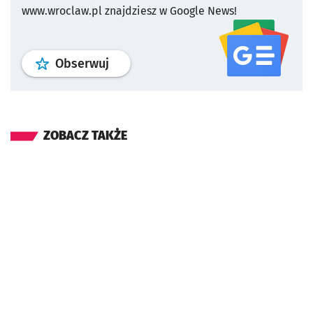
www.wroclaw.pl znajdziesz w Google News!
profil
google news
serwisu wroclaw
Obserwuj
ZOBACZ TAKŻE