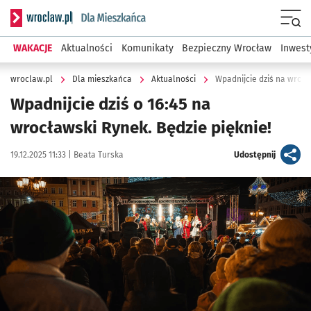
Serwis informacyjny wroclaw.pl podserwis: Dla mieszkańca
Menu
WAKACJE
Aktualności
Komunikaty
Bezpieczny Wrocław
Inwest
wroclaw.pl
Dla mieszkańca
Aktualności
Wpadnijcie dziś na wrocł
Wpadnijcie dziś o 16:45 na
wrocławski Rynek. Będzie pięknie!
Data publikacji:
Autor:
artykuł
19.12.2025 11:33 |
Beata Turska
Udostępnij
Kliknij, aby powiększyć