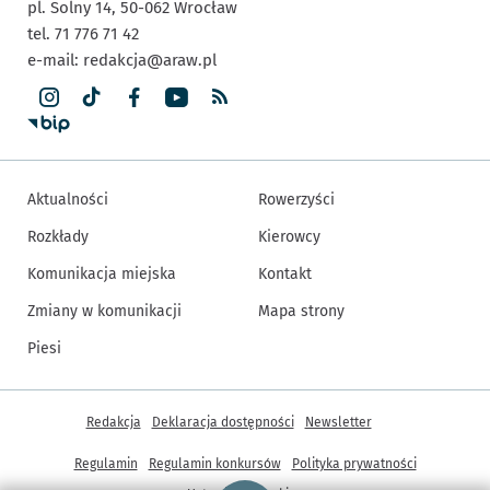
pl. Solny 14,
50-062
Wrocław
tel. 71 776 71 42
e-mail:
redakcja@araw.pl
Aktualności
Rowerzyści
Rozkłady
Kierowcy
Komunikacja miejska
Kontakt
Zmiany w komunikacji
Mapa strony
Piesi
Inne informacje
Redakcja
Deklaracja dostępności
Newsletter
Regulamin
Regulamin konkursów
Polityka prywatności