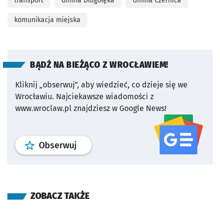
transport
Gmina Długołęka
Gmina Czernica
komunikacja miejska
BĄDŹ NA BIEŻĄCO Z WROCŁAWIEM!
Kliknij „obserwuj”, aby wiedzieć, co dzieje się we
Wrocławiu.
Najciekawsze wiadomości z
www.wroclaw.pl znajdziesz w Google News!
profil
google news
serwisu wroclaw
Obserwuj
ZOBACZ TAKŻE