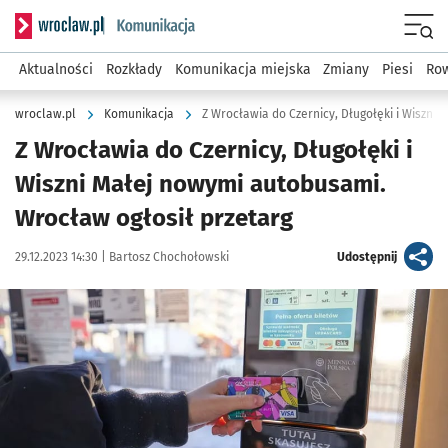
Serwis informacyjny wroclaw.pl podserwis: Komunikacja
Menu
Aktualności
Rozkłady
Komunikacja miejska
Zmiany
Piesi
Row
wroclaw.pl
Komunikacja
Z Wrocławia do Czernicy, Długołęki i
Wiszni Małej nowymi autobusami.
Wrocław ogłosił przetarg
Data publikacji:
Autor:
artykuł
29.12.2023 14:30 |
Bartosz Chochołowski
Udostępnij
Kliknij, aby powiększyć