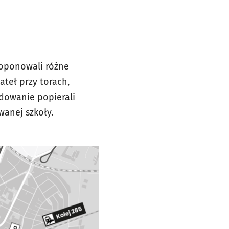
roponowali różne
ateł przy torach,
dowanie popierali
wanej szkoły.