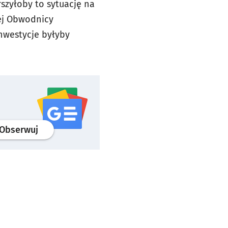
szyłoby to sytuację na
ej Obwodnicy
inwestycje byłyby
profil
google news
serwisu wroclaw.pl
Obserwuj