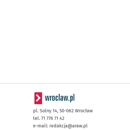
pl. Solny 14,
50-062
Wrocław
tel. 71 776 71 42
e-mail:
redakcja@araw.pl