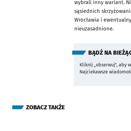
wybrali inny wariant. 
sąsiednich skrzyżowan
Wrocławia i ewentualnym
nieuzasadnione.
BĄDŹ NA BIEŻĄ
Kliknij „obserwuj”, aby 
Najciekawsze wiadomośc
ZOBACZ TAKŻE