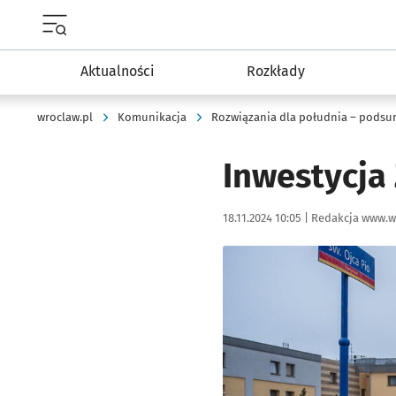
Menu główne portalu wroclaw.pl
Aktualności
Rozkłady
wroclaw.pl
Komunikacja
Rozwiązania dla południa – podsu
Inwestycja
Data publikacji:
Autor:
18.11.2024 10:05 |
Redakcja www.w
Kliknij, aby powiększyć