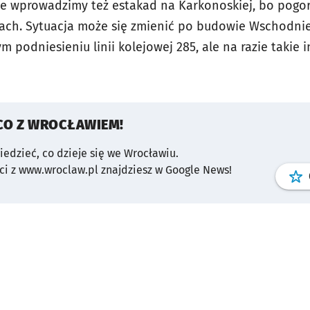
Nie wprowadzimy też estakad na Karkonoskiej, bo pogor
iach. Sytuacja może się zmienić po budowie Wschodni
 podniesieniu linii kolejowej 285, ale na razie takie 
CO Z WROCŁAWIEM!
wiedzieć, co dzieje się we Wrocławiu.
i z www.wroclaw.pl znajdziesz w Google News!