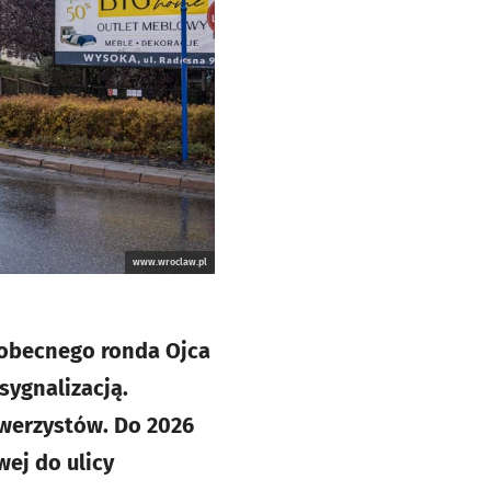
www.wroclaw.pl
 obecnego ronda Ojca
sygnalizacją.
owerzystów. Do 2026
ej do ulicy