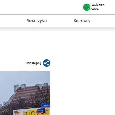
Powietrze
we Wrocławiu
munikacja
dobre
Rowerzyści
Kierowcy
artykuł
Udostępnij