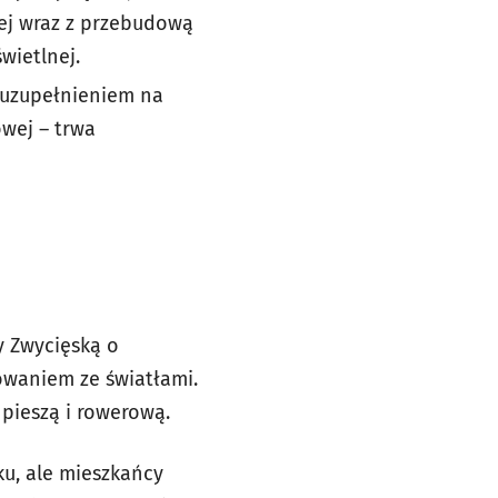
iej wraz z przebudową
wietlnej.
 uzupełnieniem na
owej – trwa
y Zwycięską o
owaniem ze światłami.
pieszą i rowerową.
ku, ale mieszkańcy