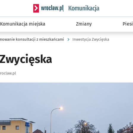
Serwis informacyjny wroclaw.pl podserwis: Ko
Komunikacja miejska
Zmiany
Piesi
mowanie konsultacji z mieszkańcami
Inwestycja Zwycięska
 Zwycięska
roclaw.pl