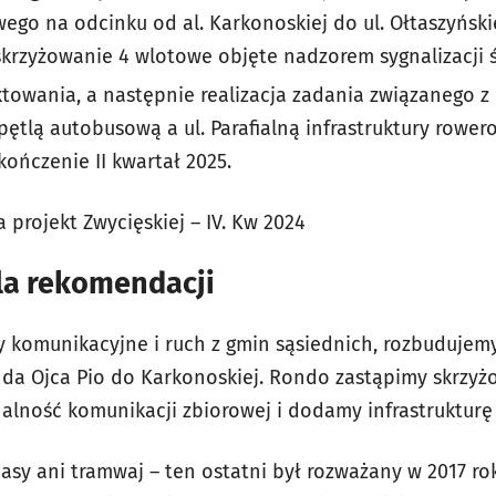
ego na odcinku od al. Karkonoskiej do ul. Ołtaszyńsk
skrzyżowanie 4 wlotowe objęte nadzorem sygnalizacji ś
towania, a następnie realizacja zadania związanego z
ętlą autobusową a ul. Parafialną infrastruktury rower
ończenie II kwartał 2025.
 projekt Zwycięskiej – IV. Kw 2024
la rekomendacji
 komunikacyjne i ruch z gmin sąsiednich, rozbudujem
a Ojca Pio do Karkonoskiej. Rondo zastąpimy skrzyż
alność komunikacji zbiorowej i dodamy infrastrukturę 
asy ani tramwaj – ten ostatni był rozważany w 2017 ro