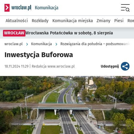
Serwis informacyjny wroclaw.pl podserwis: Komunikacja
Menu
Aktualności
Rozkłady
Komunikacja miejska
Zmiany
Piesi
Row
WROCŁAW
Wrocławska Potańcówka w sobotę, 8 sierpnia
wroclaw.pl
Komunikacja
Rozwiązania dla południa – podsumowanie k
Inwestycja Buforowa
Data publikacji:
Autor:
artykuł
18.11.2024 11:29 |
Redakcja www.wroclaw.pl
Udostępnij
Kliknij, aby powiększyć