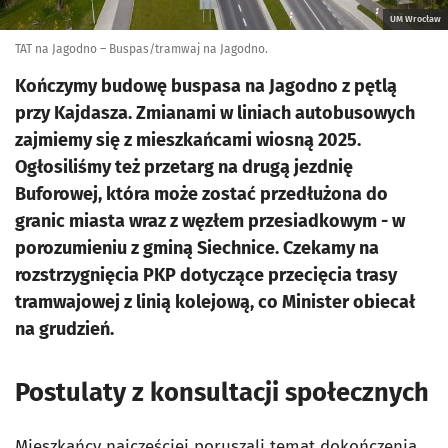
UM Wrocław
TAT na Jagodno – Buspas/tramwaj na Jagodno.
Kończymy budowę buspasa na Jagodno z pętlą
przy Kajdasza. Zmianami w liniach autobusowych
zajmiemy się z mieszkańcami wiosną 2025.
Ogłosiliśmy też przetarg na drugą jezdnię
Buforowej, która może zostać przedłużona do
granic miasta wraz z węzłem przesiadkowym - w
porozumieniu z gminą Siechnice. Czekamy na
rozstrzygnięcia PKP dotyczące przecięcia trasy
tramwajowej z linią kolejową, co Minister obiecał
na grudzień.
Postulaty z konsultacji społecznych
Mieszkańcy najczęściej poruszali temat dokończenia