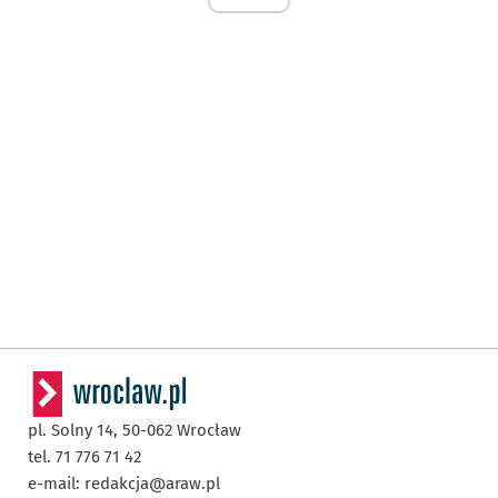
pl. Solny 14,
50-062
Wrocław
tel. 71 776 71 42
e-mail:
redakcja@araw.pl