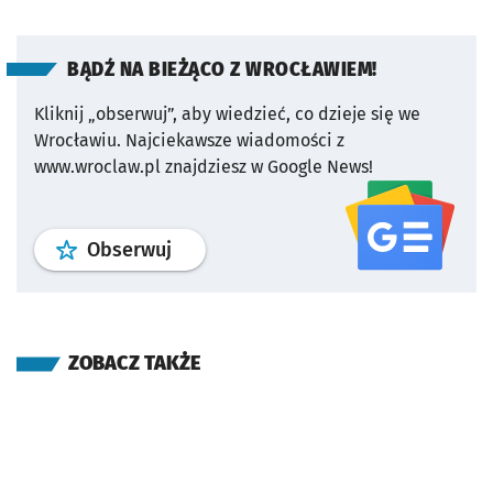
BĄDŹ NA BIEŻĄCO Z WROCŁAWIEM!
Kliknij „obserwuj”, aby wiedzieć, co dzieje się we
Wrocławiu.
Najciekawsze wiadomości z
www.wroclaw.pl znajdziesz w Google News!
profil
google news
serwisu wroclaw
Obserwuj
ZOBACZ TAKŻE