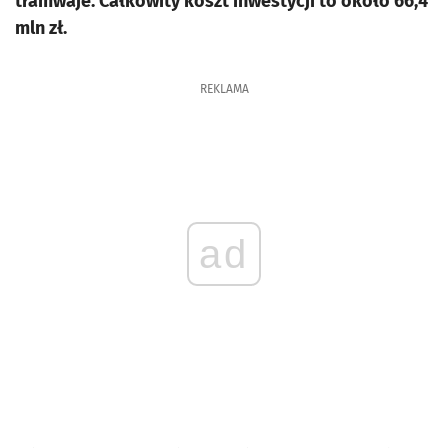
tramwaje. Całkowity koszt inwestycji to około 66,4
mln zł.
REKLAMA
ad