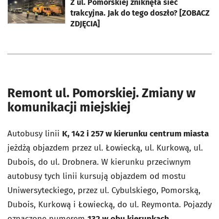
Z ul. Pomorskiej zniknęła sieć
trakcyjna. Jak do tego doszło? [ZOBACZ
ZDJĘCIA]
Remont ul. Pomorskiej. Zmiany w
komunikacji miejskiej
Autobusy linii
K, 142 i 257 w kierunku centrum miasta
jeżdżą objazdem przez ul. Łowiecką, ul. Kurkową, ul.
Dubois, do ul. Drobnera. W kierunku przeciwnym
autobusy tych linii kursują objazdem od mostu
Uniwersyteckiego, przez ul. Cybulskiego, Pomorską,
Dubois, Kurkową i Łowiecką, do ul. Reymonta. Pojazdy
oznaczone numerem
132 w obu kierunkach