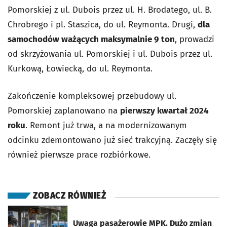
Pomorskiej z ul. Dubois przez ul. H. Brodatego, ul. B.
Chrobrego i pl. Staszica, do ul. Reymonta. Drugi,
dla
samochodów ważących maksymalnie 9 ton
, prowadzi
od skrzyżowania ul. Pomorskiej i ul. Dubois przez ul.
Kurkową, Łowiecką, do ul. Reymonta.
Zakończenie kompleksowej przebudowy ul.
Pomorskiej zaplanowano na
pierwszy kwartał 2024
roku
. Remont już trwa, a na modernizowanym
odcinku zdemontowano już sieć trakcyjną. Zaczęły się
również pierwsze prace rozbiórkowe.
ZOBACZ RÓWNIEŻ
otworzy się w nowej karcie
Uwaga pasażerowie MPK. Dużo zmian