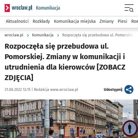
Serwis informacyjny wroclaw.pl podserwis: Komunikacja
Menu
Aktualności
Rozkłady
Komunikacja miejska
Zmiany
Piesi
Row
wroclaw.pl
Komunikacja
Rozpoczęła się przebudowa ul.
Pomorskiej. Zmiany w komunikacji i
utrudnienia dla kierowców [ZOBACZ
ZDJĘCIA]
Data publikacji:
Autor:
artykuł
31.08.2022 12:15 |
Redakcja www.wroclaw.pl
Udostępnij
Kliknij, aby zobaczyć galerię