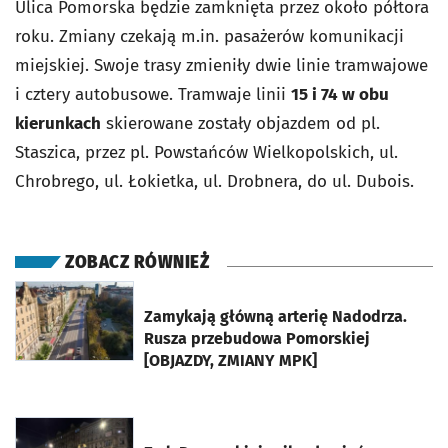
Ulica Pomorska będzie zamknięta przez około półtora
roku. Zmiany czekają m.in. pasażerów komunikacji
miejskiej. Swoje trasy zmieniły dwie linie tramwajowe
i cztery autobusowe. Tramwaje linii
15 i 74 w obu
kierunkach
skierowane zostały objazdem od pl.
Staszica, przez pl. Powstańców Wielkopolskich, ul.
Chrobrego, ul. Łokietka, ul. Drobnera, do ul. Dubois.
ZOBACZ RÓWNIEŻ
otworzy się w nowej karcie
Zamykają główną arterię Nadodrza.
Rusza przebudowa Pomorskiej
[OBJAZDY, ZMIANY MPK]
otworzy się w nowej karcie