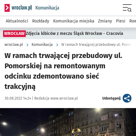
Serwis informacyjny wroclaw.pl podserwis: Komunikacja
Menu
Aktualności
Rozkłady
Komunikacja miejska
Zmiany
Piesi
Row
WROCŁAW
Zdjęcia kibiców z meczu Śląsk Wrocław - Cracovia
wroclaw.pl
Komunikacja
W ramach trwającej przebudowy ul.
Pomorskiej na remontowanym
odcinku zdemontowano sieć
trakcyjną
Data publikacji:
Autor:
artykuł
30.08.2022 14:24 |
Redakcja www.wroclaw.pl
Udostępnij
Kliknij, aby zobaczyć galerię