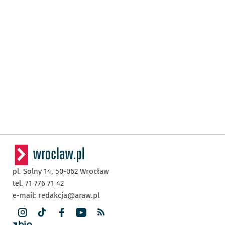
pl. Solny 14,
50-062
Wrocław
tel. 71 776 71 42
e-mail:
redakcja@araw.pl