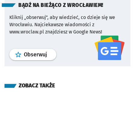
BĄDŹ NA BIEŻĄCO Z WROCŁAWIEM!
Kliknij „obserwuj”, aby wiedzieć, co dzieje się we
Wrocławiu.
Najciekawsze wiadomości z
www.wroclaw.pl znajdziesz w Google News!
profil
google news
serwisu wroclaw
Obserwuj
ZOBACZ TAKŻE