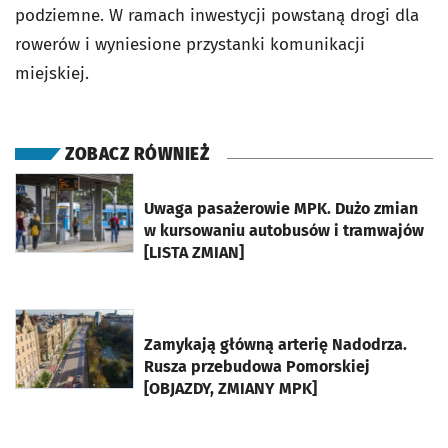
podziemne. W ramach inwestycji powstaną drogi dla
rowerów i wyniesione przystanki komunikacji
miejskiej.
ZOBACZ RÓWNIEŻ
otworzy się w nowej karcie
Uwaga pasażerowie MPK. Dużo zmian
w kursowaniu autobusów i tramwajów
[LISTA ZMIAN]
otworzy się w nowej karcie
Zamykają główną arterię Nadodrza.
Rusza przebudowa Pomorskiej
[OBJAZDY, ZMIANY MPK]