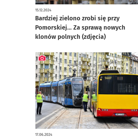
artykuł z galerią zdjęć
15.12.2024
Bardziej zielono zrobi się przy
Pomorskiej… Za sprawą nowych
klonów polnych (zdjęcia)
artykuł z galerią zdjęć
17.06.2024