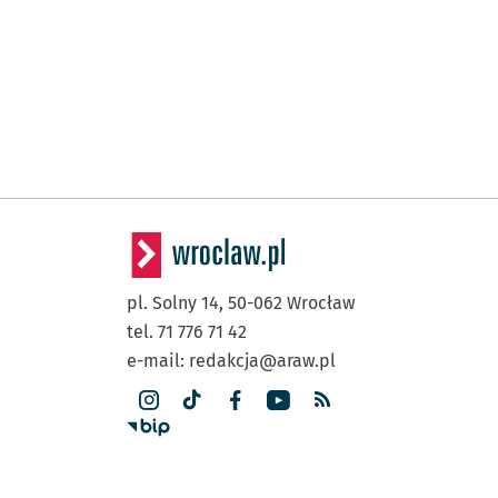
pl. Solny 14,
50-062
Wrocław
tel. 71 776 71 42
e-mail:
redakcja@araw.pl