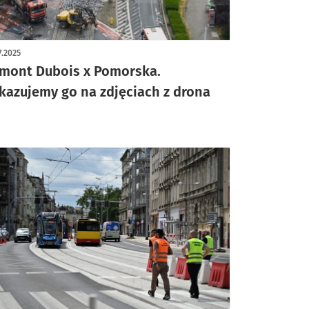
ykuł z galerią zdjęć
7.2025
mont Dubois x Pomorska.
kazujemy go na zdjęciach z drona