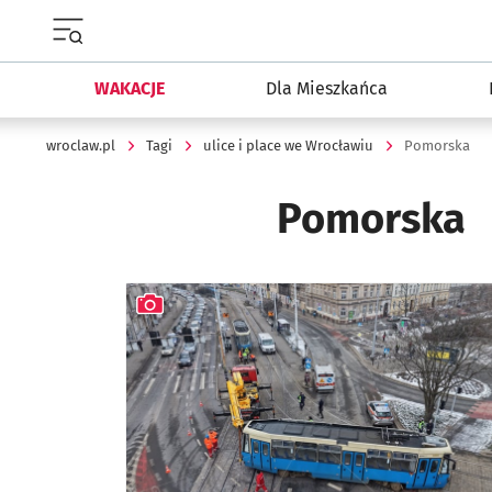
Menu główne portalu wroclaw.pl
WAKACJE
Dla Mieszkańca
wroclaw.pl
Tagi
ulice i place we Wrocławiu
Pomorska
Pomorska