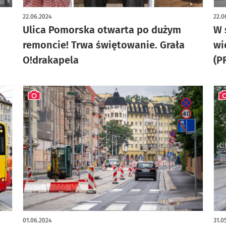
artykuł z galerią zdjęć
22.06.2024
22.0
Ulica Pomorska otwarta po dużym
W 
remoncie! Trwa świętowanie. Grała
wi
O!drakapela
(P
artykuł z galerią zdjęć
art
01.06.2024
31.0