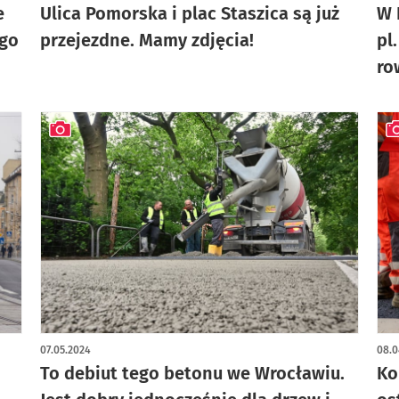
e
Ulica Pomorska i plac Staszica są już
W 
ego
przejezdne. Mamy zdjęcia!
pl
ro
artykuł z galerią zdjęć
art
07.05.2024
08.0
To debiut tego betonu we Wrocławiu.
Ko