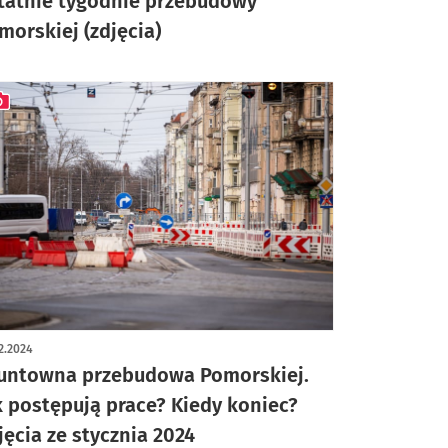
tatnie tygodnie przebudowy
morskiej (zdjęcia)
ykuł z galerią zdjęć
2.2024
untowna przebudowa Pomorskiej.
k postępują prace? Kiedy koniec?
jęcia ze stycznia 2024