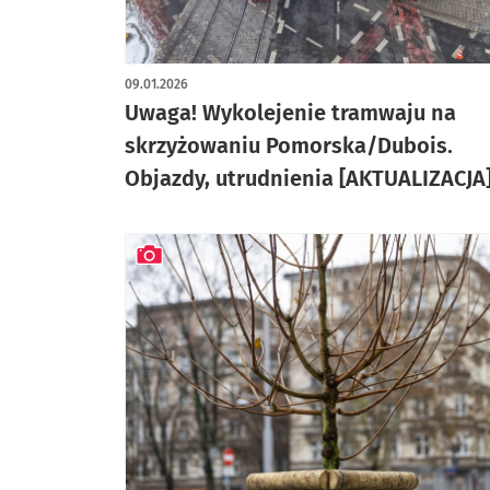
artykuł z galerią zdjęć
09.01.2026
Uwaga! Wykolejenie tramwaju na
skrzyżowaniu Pomorska/Dubois.
Objazdy, utrudnienia [AKTUALIZACJA