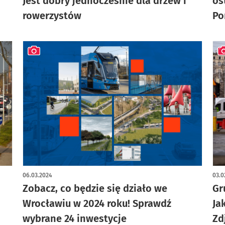
Jest dobry jednocześnie dla drzew i
os
rowerzystów
Po
artykuł z galerią zdjęć
art
06.03.2024
03.0
Zobacz, co będzie się działo we
Gr
Wrocławiu w 2024 roku! Sprawdź
Ja
wybrane 24 inwestycje
Zd