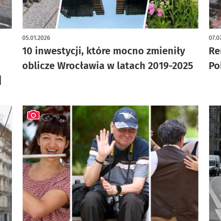
artykuł z galerią zdjęć
art
05.01.2026
07.0
10 inwestycji, które mocno zmieniły
Re
oblicze Wrocławia w latach 2019-2025
Po
]