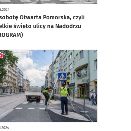
6.2024
sobotę Otwarta Pomorska, czyli
elkie święto ulicy na Nadodrzu
ROGRAM)
ykuł z galerią zdjęć
5.2024