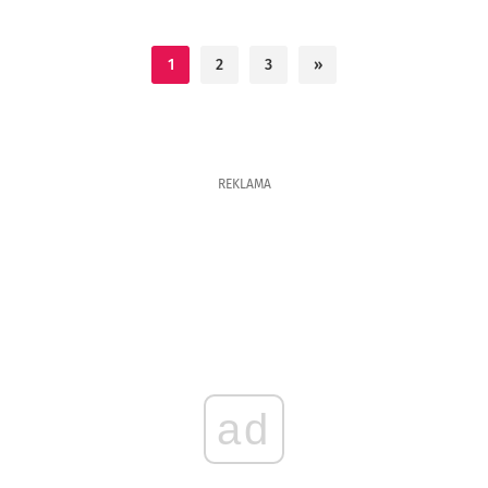
1
2
3
»
REKLAMA
ad