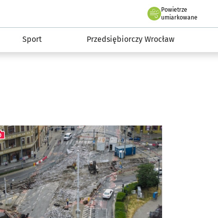
claw.pl
Powietrze
we Wrocławiu
umiarkowane
Sport
Przedsiębiorczy Wrocław