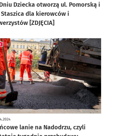
Dniu Dziecka otworzą ul. Pomorską i
. Staszica dla kierowców i
werzystów [ZDJĘCIA]
ykuł z galerią zdjęć
4.2024
ńcowe lanie na Nadodrzu, czyli