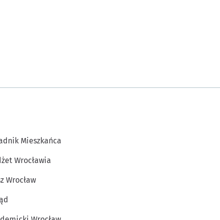
adnik Mieszkańca
żet Wrocławia
z Wrocław
ąd
demicki Wrocław