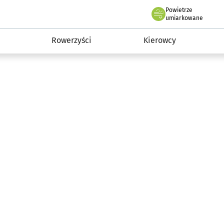
Powietrze
we Wrocławiu
munikacja
umiarkowane
Rowerzyści
Kierowcy