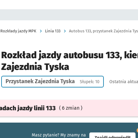
Rozkłady jazdy MPK
Linia 133
Autobus 133, przystanek Zajezdnia Tys
Rozkład jazdy autobusu 133, kie
Zajezdnia Tyska
Przystanek Zajezdnia Tyska
Słupek: 10
Ostatnia aktua
ładach
jazdy
linii 133
( 6 zmian )
Masz pytanie? My znamy na
- ot
Znajdź odpowiedź!