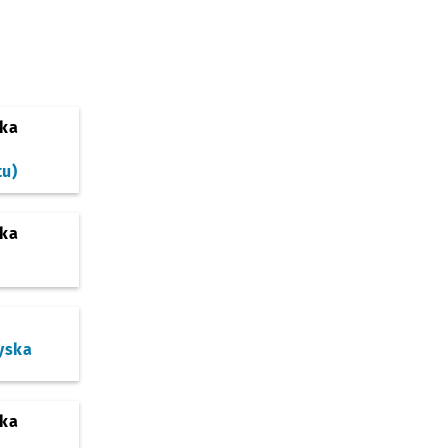
ska
tu)
ska
yska
ska