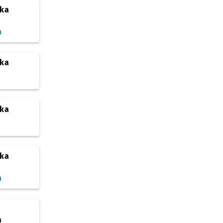
ska
a
ska
ska
ska
a
a