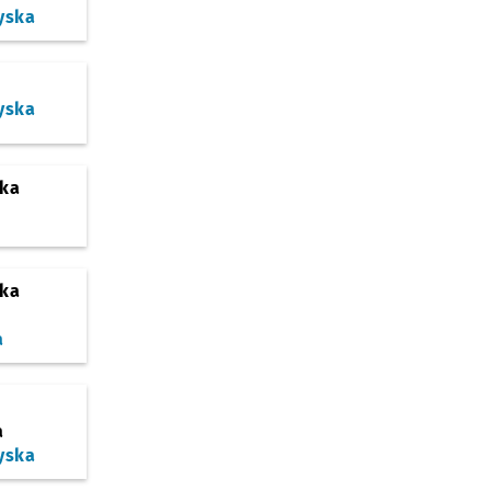
yska
yska
ska
ska
a
a
yska