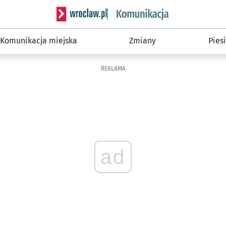
Serwis informacyjny wroclaw.pl podserwis: Ko
Komunikacja miejska
Zmiany
Piesi
REKLAMA
ad