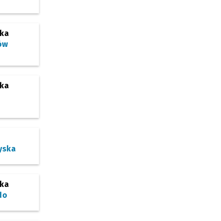
ska
ów
ska
o
yska
ska
do