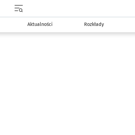
Menu główne portalu wroclaw.pl
Aktualności
Rozkłady