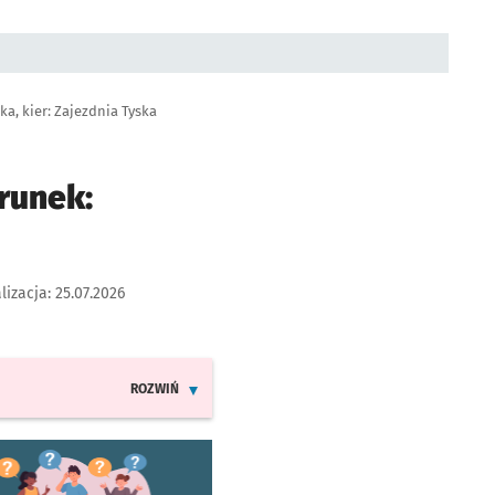
ka, kier: Zajezdnia Tyska
runek:
lizacja:
25.07.2026
ROZWIŃ
INFORMACJE O ZMIANACH W ROZKŁADACH JAZDY LINII
worzy się w nowej karcie