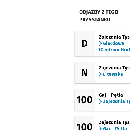
ODJAZDY Z TEGO
PRZYSTANKU
Zajezdnia Ty
D
Giełdowa
(Centrum Hur
Zajezdnia Ty
N
Litewska
Gaj - Pętla
100
Zajezdnia T
Zajezdnia Ty
100
Gaj - Pętla